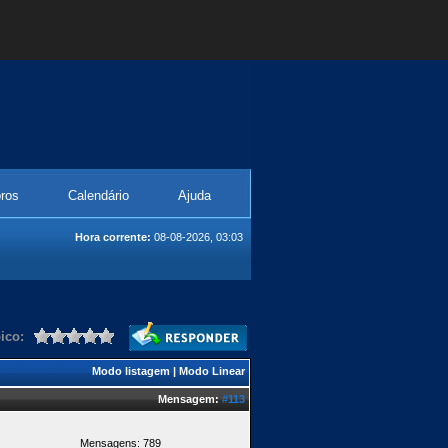
ros
Calendário
Ajuda
Hora corrente:
08-08-2026, 03:03
ico:
Modo listagem
|
Modo Linear
Mensagem:
#113
Mensagens: 789