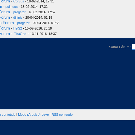
 Forum
-
Corvus
- 18-02-2014, 17:31
um
-
psimoes
- 18-02-2014, 17:32
 Forum
-
progster
- 18-02-2014, 17:57
 Forum
-
dininis
- 20-04-2014, 01:19
do Forum
-
progster
- 20-04-2014, 01:53
 Forum
-
HelS2
- 15-07-2016, 23:19
 Forum
-
.ThaGod.
- 13-11-2016, 18:37
Saltar Fórum:
ao conteúdo
|
Modo (Arquivo) Leve
|
RSS conteúdo