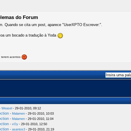
oblemas do Forum
rum. Quando se cita um post, aparece "UserXPTO Escrever:".
soa um bocado a tradução à Yoda
o terem acentos
-
Weasel
- 29-01-2010, 09:12
ection
-
Malamen
- 29-01-2010, 10:03
ection
-
Malamen
- 29-01-2010, 11:04
ection
-
xOy
- 29-01-2010, 12:50
ection
-
asantos3
- 29-01-2010, 21:19