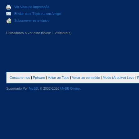
Ver Vista de Impressão
Enviar este Tópico a um Amigo
Subscrever este tópico
Utilizadores a ver este tópico: 1 Visitante(s)
Contacte-nos
|
Pplware
|
Voltar ao Topo
|
Voltar ao conteúdo
|
Modo (Arquivo) Leve
|
R
Suportado Por
MyBB
, © 2002-2026
MyBB Group
.