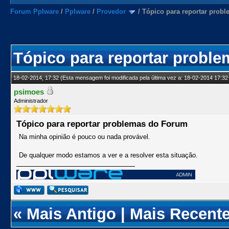
Forum Pplware
/
Pplware
/
Provedor
/
Tópico para reportar prob
Tópico para reportar probl
18-02-2014, 17:32
(Esta mensagem foi modificada pela última vez a: 18-02-2014 17:32
psimoes
Administrador
Tópico para reportar problemas do Forum
Na minha opinião é pouco ou nada provável.
De qualquer modo estamos a ver e a resolver esta situação.
«
Mais Antigo
|
Mais Recent