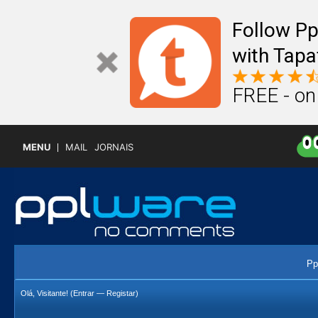
Follow P
with Tapa
FREE - on
MENU
MAIL
JORNAIS
Pp
Olá, Visitante! (
Entrar
—
Registar
)