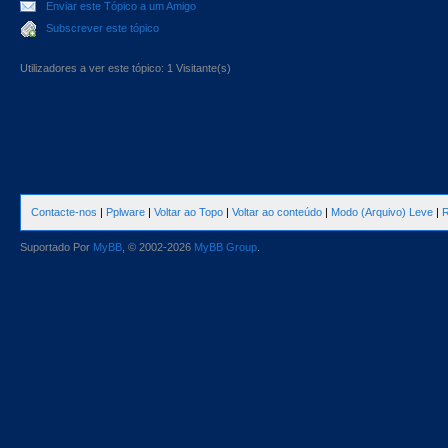
Enviar este Tópico a um Amigo
Subscrever este tópico
Utilizadores a ver este tópico: 1 Visitante(s)
Contacte-nos
|
Pplware
|
Voltar ao Topo
|
Voltar ao conteúdo
|
Modo (Arquivo) Leve
|
R
Suportado Por
MyBB
, © 2002-2026
MyBB Group
.