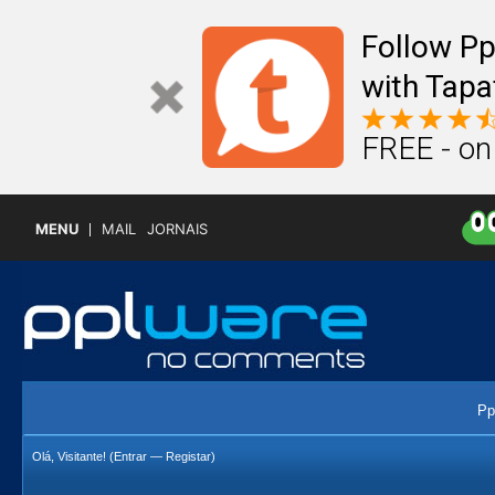
Follow P
with Tapa
FREE - on
MENU
MAIL
JORNAIS
Pp
Olá, Visitante! (
Entrar
—
Registar
)