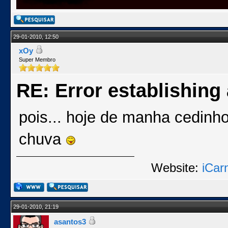
29-01-2010, 12:50
xOy
Super Membro
RE: Error establishing
pois... hoje de manha cedinh
chuva
Website:
iCar
29-01-2010, 21:19
asantos3