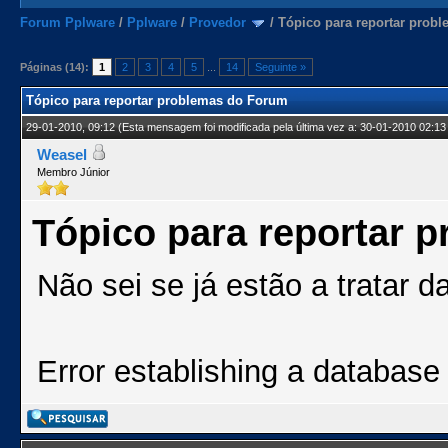
Forum Pplware
/
Pplware
/
Provedor
/
Tópico para reportar prob
Páginas (14):
1
2
3
4
5
...
14
Seguinte »
Tópico para reportar problemas do Forum
29-01-2010, 09:12
(Esta mensagem foi modificada pela última vez a: 30-01-2010 02:13
Weasel
Membro Júnior
Tópico para reportar 
Não sei se já estão a tratar d
Error establishing a database