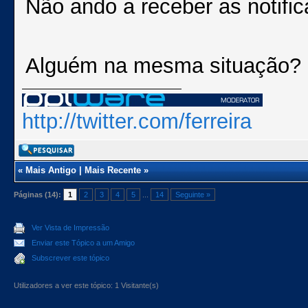
Não ando a receber as notific
Alguém na mesma situação?
http://twitter.com/ferreira
«
Mais Antigo
|
Mais Recente
»
Páginas (14):
1
2
3
4
5
...
14
Seguinte »
Ver Vista de Impressão
Enviar este Tópico a um Amigo
Subscrever este tópico
Utilizadores a ver este tópico: 1 Visitante(s)