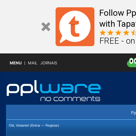
Follow P
with Tapa
FREE - on
MENU
MAIL
JORNAIS
Pp
Olá, Visitante! (
Entrar
—
Registar
)