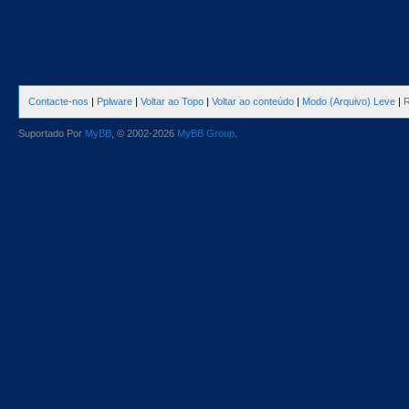
Contacte-nos
|
Pplware
|
Voltar ao Topo
|
Voltar ao conteúdo
|
Modo (Arquivo) Leve
|
R
Suportado Por
MyBB
, © 2002-2026
MyBB Group
.