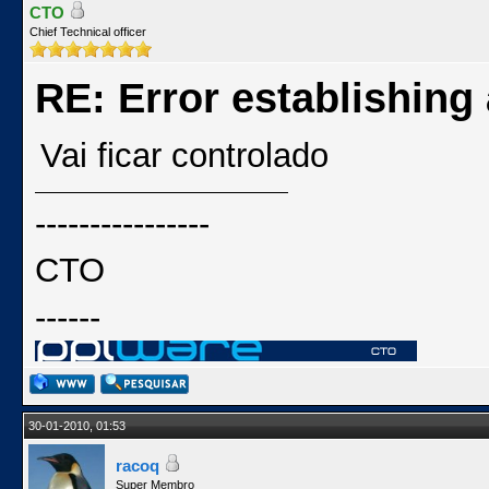
CTO
Chief Technical officer
RE: Error establishing
Vai ficar controlado
----------------
CTO
------
30-01-2010, 01:53
racoq
Super Membro