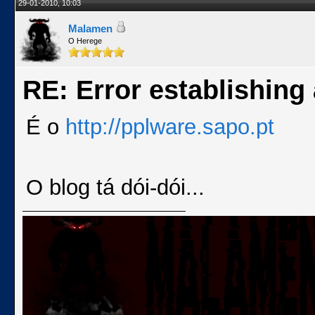
29-01-2010, 10:03
Malamen
O Herege
RE: Error establishing
É o
http://pplware.sapo.pt
O blog tá dói-dói...