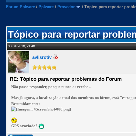
Forum Pplware
/
Pplware
/
Provedor
/
Tópico para reportar prob
Tópico para reportar probl
30-01-2010, 21:48
avlisrotiv
RE: Tópico para reportar problemas do Forum
Não posso responder, porque nunca as recebo...
Mas já agora, a localização actual dos membros no fórum, está "estraga
Resumidamente:
GPS avariado?