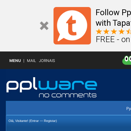
Follow P
with Tapa
FREE - on
MENU
MAIL
JORNAIS
Pp
Olá, Visitante! (
Entrar
—
Registar
)