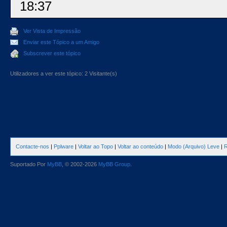
18:37
Ver Vista de Impressão
Enviar este Tópico a um Amigo
Subscrever este tópico
Utilizadores a ver este tópico: 2 Visitante(s)
Contacte-nos
|
Pplware
|
Voltar ao Topo
|
Voltar ao conteúdo
|
Modo (Arquivo) Leve
|
R
Suportado Por
MyBB
, © 2002-2026
MyBB Group
.