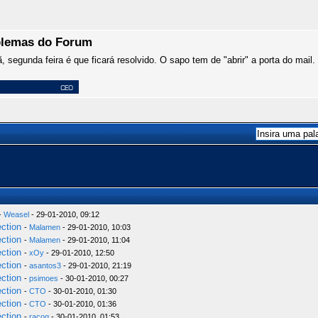
oblemas do Forum
segunda feira é que ficará resolvido. O sapo tem de "abrir" a porta do mail.
-
Weasel
- 29-01-2010, 09:12
ection
-
Malamen
- 29-01-2010, 10:03
ection
-
Malamen
- 29-01-2010, 11:04
ection
-
xOy
- 29-01-2010, 12:50
ection
-
asantos3
- 29-01-2010, 21:19
ection
-
psimoes
- 30-01-2010, 00:27
ection
-
CTO
- 30-01-2010, 01:30
ection
-
CTO
- 30-01-2010, 01:36
ection
-
racoq
- 30-01-2010, 01:53