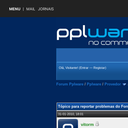
MENU
MAIL
JORNAIS
Olá, Visitante! (
Entrar
—
Registar
)
Forum Pplware
/
Pplware
/
Provedor
 Média
Tópico para reportar problemas do Fo
31-01-2010, 18:01
vitorm