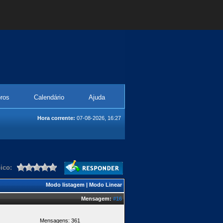
ros
Calendário
Ajuda
Hora corrente:
07-08-2026, 16:27
ico:
Modo listagem
|
Modo Linear
Mensagem:
#16
Mensagens: 361