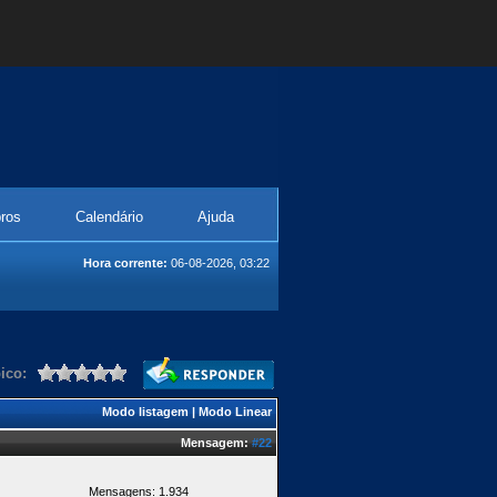
ros
Calendário
Ajuda
Hora corrente:
06-08-2026, 03:22
ico:
Modo listagem
|
Modo Linear
Mensagem:
#22
Mensagens: 1.934