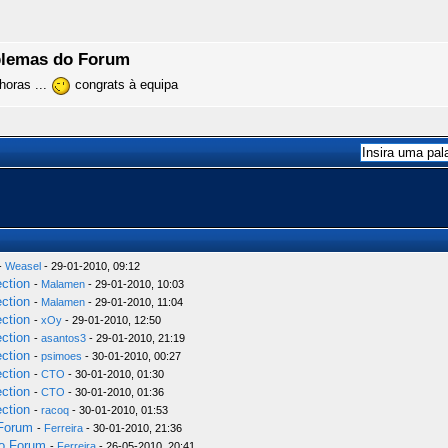
oblemas do Forum
horas ...
congrats à equipa
-
Weasel
- 29-01-2010, 09:12
ection
-
Malamen
- 29-01-2010, 10:03
ection
-
Malamen
- 29-01-2010, 11:04
ection
-
xOy
- 29-01-2010, 12:50
ection
-
asantos3
- 29-01-2010, 21:19
ection
-
psimoes
- 30-01-2010, 00:27
ection
-
CTO
- 30-01-2010, 01:30
ection
-
CTO
- 30-01-2010, 01:36
ection
-
racoq
- 30-01-2010, 01:53
 Forum
-
Ferreira
- 30-01-2010, 21:36
do Forum
-
Ferreira
- 26-05-2010, 20:41