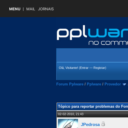
MENU
MAIL
JORNAIS
Olá, Visitante! (
Entrar
—
Registar
)
Forum Pplware
/
Pplware
/
Provedor
 Média
Tópico para reportar problemas do Fo
02-02-2010, 21:43
JPedrosa