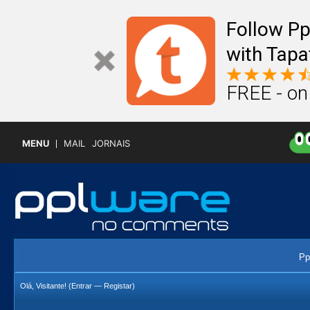
Follow P
with Tapa
FREE - on
MENU
MAIL
JORNAIS
Pp
Olá, Visitante! (
Entrar
—
Registar
)