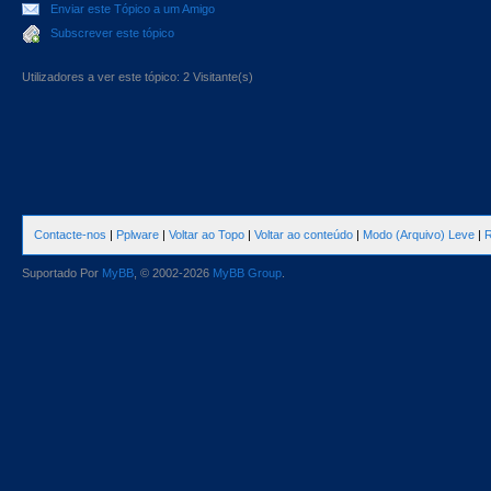
Enviar este Tópico a um Amigo
Subscrever este tópico
Utilizadores a ver este tópico: 2 Visitante(s)
Contacte-nos
|
Pplware
|
Voltar ao Topo
|
Voltar ao conteúdo
|
Modo (Arquivo) Leve
|
R
Suportado Por
MyBB
, © 2002-2026
MyBB Group
.