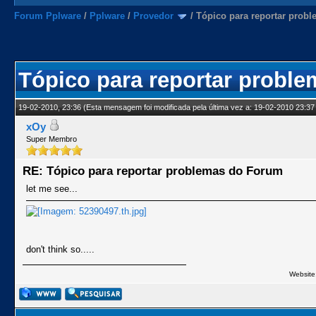
Forum Pplware
/
Pplware
/
Provedor
/
Tópico para reportar prob
Tópico para reportar probl
19-02-2010, 23:36
(Esta mensagem foi modificada pela última vez a: 19-02-2010 23:37
xOy
Super Membro
RE: Tópico para reportar problemas do Forum
let me see...
don't think so.....
Website