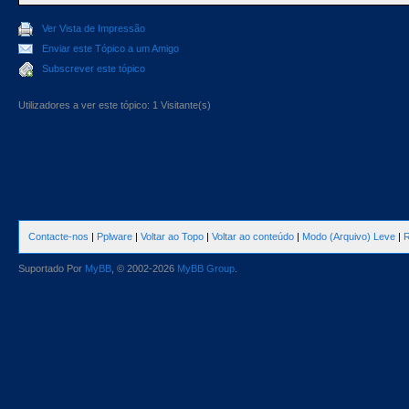
Ver Vista de Impressão
Enviar este Tópico a um Amigo
Subscrever este tópico
Utilizadores a ver este tópico: 1 Visitante(s)
Contacte-nos
|
Pplware
|
Voltar ao Topo
|
Voltar ao conteúdo
|
Modo (Arquivo) Leve
|
R
Suportado Por
MyBB
, © 2002-2026
MyBB Group
.