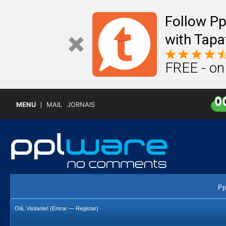
Follow P
with Tapa
FREE - on
MENU
MAIL
JORNAIS
Pp
Olá, Visitante! (
Entrar
—
Registar
)