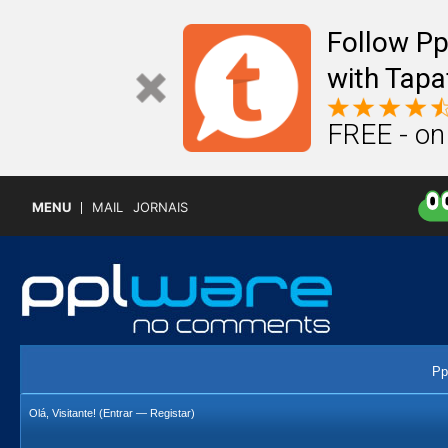
Follow P
with Tapa
FREE - on
MENU
MAIL
JORNAIS
Pp
Olá, Visitante! (
Entrar
—
Registar
)