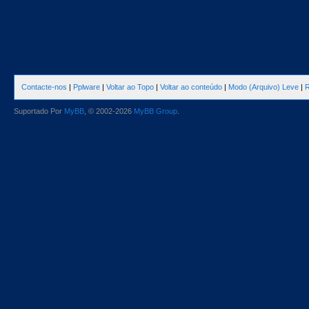
Contacte-nos
|
Pplware
|
Voltar ao Topo
|
Voltar ao conteúdo
|
Modo (Arquivo) Leve
|
R
Suportado Por
MyBB
, © 2002-2026
MyBB Group
.