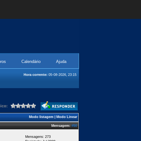
ros
Calendário
Ajuda
Hora corrente:
05-08-2026, 23:15
ico:
Modo listagem
|
Modo Linear
Mensagem:
#50
Mensagens: 273