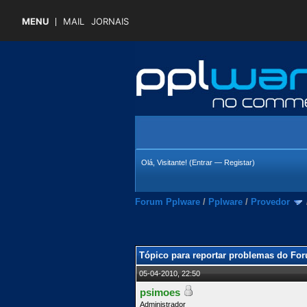
MENU
MAIL
JORNAIS
Olá, Visitante! (
Entrar
—
Registar
)
Forum Pplware
/
Pplware
/
Provedor
 Média
Tópico para reportar problemas do Fo
05-04-2010, 22:50
psimoes
Administrador