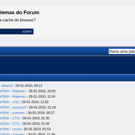
oblemas do Forum
 a cache do browser?
-
Weasel
- 29-01-2010, 09:12
ection
-
Malamen
- 29-01-2010, 10:03
ection
-
Malamen
- 29-01-2010, 11:04
ection
-
xOy
- 29-01-2010, 12:50
ection
-
asantos3
- 29-01-2010, 21:19
ection
-
psimoes
- 30-01-2010, 00:27
ection
-
CTO
- 30-01-2010, 01:30
ection
-
CTO
- 30-01-2010, 01:36
ection
-
racoq
- 30-01-2010, 01:53
 Forum
-
Ferreira
- 30-01-2010, 21:36