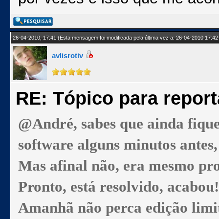
26-04-2010, 17:41
(Esta mensagem foi modificada pela última vez a: 26-04-2010 17:42
avlisrotiv
RE: Tópico para repor
@André, sabes que ainda fiquei
software alguns minutos antes,
Mas afinal não, era mesmo pro
Pronto, está resolvido, acabou!
Amanhã não perca edição limi