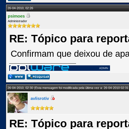
26-04-2010, 02:26
psimoes
Administrador
RE: Tópico para repor
Confirmam que deixou de apa
26-04-2010, 02:30
(Esta mensagem foi modificada pela última vez a: 26-04-2010 02:31
avlisrotiv
RE: Tópico para repor