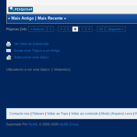
«
Mais Antigo
|
Mais Recente
»
Páginas (14):
« Anterior
1
...
4
5
6
7
8
...
14
Seguinte »
Ver Vista de Impressão
Enviar este Tópico a um Amigo
Subscrever este tópico
Utilizadores a ver este tópico: 1 Visitante(s)
Contacte-nos
|
Pplware
|
Voltar ao Topo
|
Voltar ao conteúdo
|
Modo (Arquivo) Leve
|
R
Suportado Por
MyBB
, © 2002-2026
MyBB Group
.