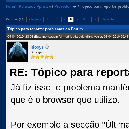
Forum Pplware
/
Pplware
/
Provedor
/
Tópico para reportar prob
Páginas (14):
« Anterior
1
...
4
5
6
7
8
...
14
Seguinte »
Tópico para reportar problemas do Forum
05-04-2010, 23:05
(Esta mensagem foi modificada pela última vez a: 06-04-2010 09:46
nioxys
Bazinga!
RE: Tópico para repor
Já fiz isso, o problema mant
que é o browser que utilizo.
Por exemplo a secção "Últim