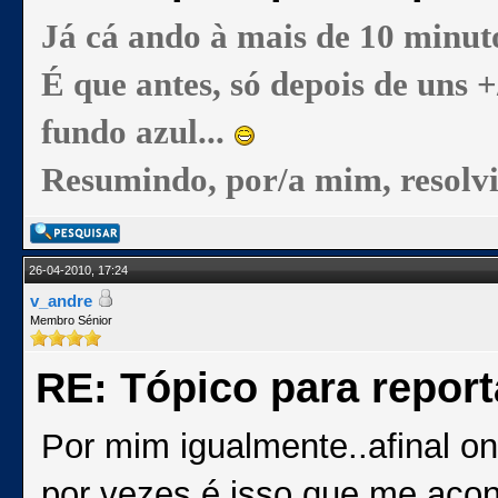
Já cá ando à mais de 10 minuto
É que antes, só depois de uns +
fundo azul...
Resumindo, por/a mim, resolv
26-04-2010, 17:24
v_andre
Membro Sénior
RE: Tópico para repor
Por mim igualmente..afinal o
por vezes é isso que me acon