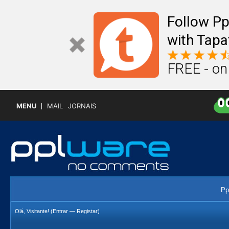
Follow P
with Tapa
FREE - on
MENU
MAIL
JORNAIS
Pp
Olá, Visitante! (
Entrar
—
Registar
)