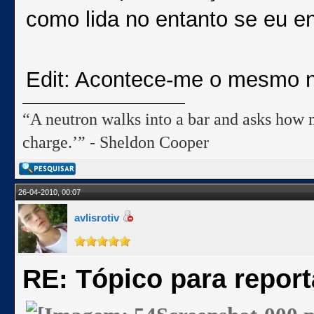
como lida no entanto se eu ent
Edit: Acontece-me o mesmo n
“A neutron walks into a bar and asks how m
charge.’” - Sheldon Cooper
26-04-2010, 00:07
avlisrotiv
RE: Tópico para repor