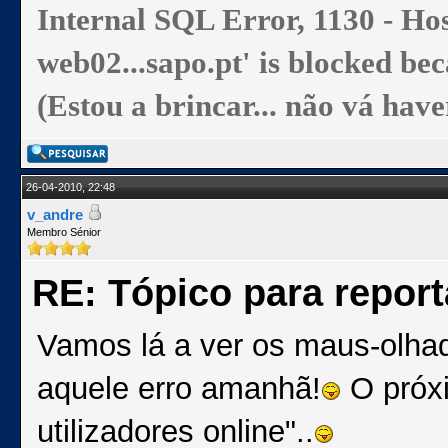
Internal SQL Error, 1130 - Ho
web02...sapo.pt' is blocked be
(Estou a brincar... não vá have
26-04-2010, 22:48
v_andre
Membro Sénior
RE: Tópico para repor
Vamos lá a ver os maus-olhad
aquele erro amanhã!
O próxi
utilizadores online"..