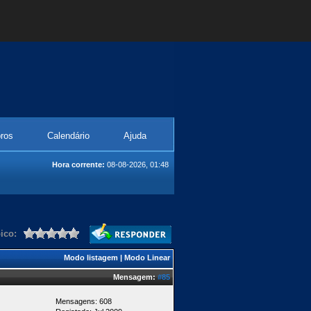
ros
Calendário
Ajuda
Hora corrente:
08-08-2026, 01:48
ico:
Modo listagem
|
Modo Linear
Mensagem:
#85
Mensagens: 608