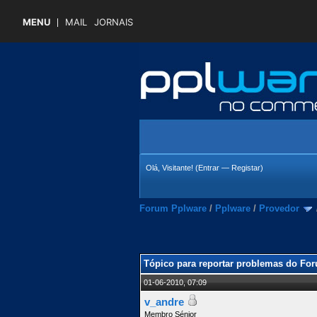
MENU
MAIL
JORNAIS
Olá, Visitante! (
Entrar
—
Registar
)
Forum Pplware
/
Pplware
/
Provedor
 Média
Tópico para reportar problemas do Fo
01-06-2010, 07:09
v_andre
Membro Sénior