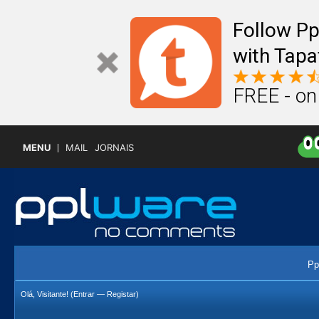
Follow P
with Tapa
FREE - on
MENU
MAIL
JORNAIS
Pp
Olá, Visitante! (
Entrar
—
Registar
)