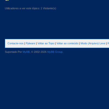
Utilizadores a ver este tópico: 1 Visitante(s)
Contacte-nos
|
Pplware
|
Voltar ao Topo
|
Voltar ao conteúdo
|
Modo (Arquivo) Leve
|
R
Suportado Por
MyBB
, © 2002-2026
MyBB Group
.