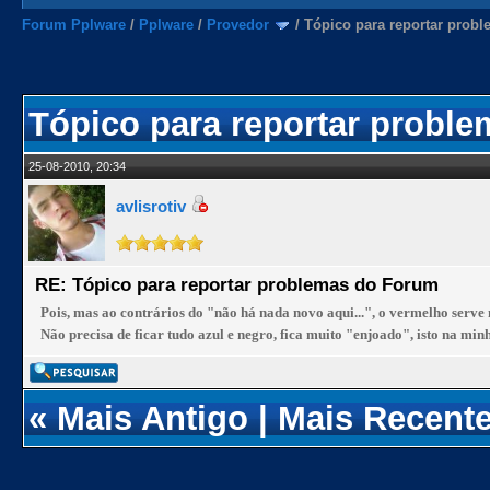
Forum Pplware
/
Pplware
/
Provedor
/
Tópico para reportar prob
Tópico para reportar probl
25-08-2010, 20:34
avlisrotiv
RE: Tópico para reportar problemas do Forum
Pois, mas ao contrários do "não há nada novo aqui...", o vermelho serve 
Não precisa de ficar tudo azul e negro, fica muito "enjoado", isto na minh
«
Mais Antigo
|
Mais Recent