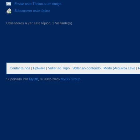
Enviar este Tópico a um Amigo
Subscrever este tópico
Utilizadores a ver este tópico: 1 Visitante(s)
Contacte-nos
|
Pplware
|
Voltar ao Topo
|
Voltar ao conteúdo
|
Modo (Arquivo) Leve
|
R
Suportado Por
MyBB
, © 2002-2026
MyBB Group
.