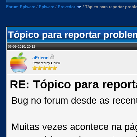
Forum Pplware
/
Pplware
/
Provedor
/
Tópico para reportar prob
Tópico para reportar probl
06-09-2010, 20:12
aFriend
Powered by Unix®
RE: Tópico para repor
Bug no forum desde as recent
Muitas vezes acontece na pág