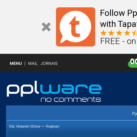
Follow P
with Tapa
FREE - on
MENU
MAIL
JORNAIS
Pp
Olá, Visitante! (
Entrar
—
Registar
)