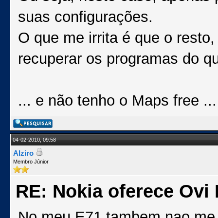
suas configurações.
O que me irrita é que o resto,
recuperar os programas do q
... e não tenho o Maps free ..
04-02-2010, 09:58
Alziro
Membro Júnior
RE: Nokia oferece Ovi
No meu E71 tambem nao me ap