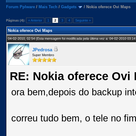
Forum Pplware
/
Mais Tech
/
Gadgets
/
Nokia oferece Ovi Maps
Páginas (4):
« Anterior
1
2
3
4
Seguinte »
Nokia oferece Ovi Maps
04-02-2010, 02:54
(Esta mensagem foi modificada pela última vez a: 04-02-2010 03:14
JPedrosa
Super Membro
RE: Nokia oferece Ovi
ora bem,depois do backup inte
correu tudo bem, o tele no fim 