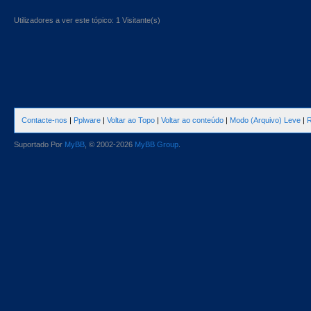
Utilizadores a ver este tópico: 1 Visitante(s)
Contacte-nos
|
Pplware
|
Voltar ao Topo
|
Voltar ao conteúdo
|
Modo (Arquivo) Leve
|
R
Suportado Por
MyBB
, © 2002-2026
MyBB Group
.