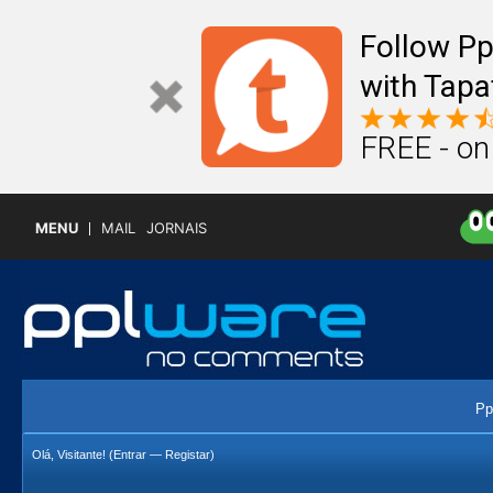
Follow P
with Tapa
FREE - on
MENU
MAIL
JORNAIS
Pp
Olá, Visitante! (
Entrar
—
Registar
)