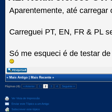
Aparentemente, até carregar 
Carreguei PT, EN, FR & PL se
Só me esqueci é de testar de
«
Mais Antigo
|
Mais Recente
»
Páginas (4):
« Anterior
1
2
3
4
Seguinte »
Ver Vista de Impressão
Enviar este Tópico a um Amigo
Subscrever este tópico