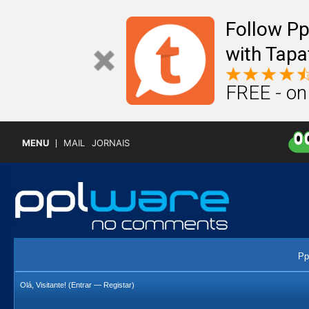
Follow P
with Tapa
FREE - on
MENU
MAIL
JORNAIS
Pp
Olá, Visitante! (
Entrar
—
Registar
)