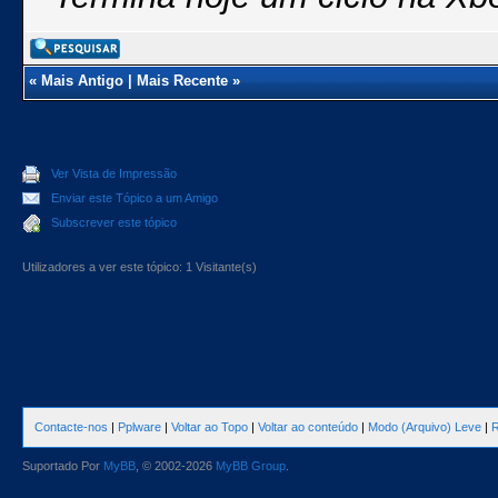
«
Mais Antigo
|
Mais Recente
»
Ver Vista de Impressão
Enviar este Tópico a um Amigo
Subscrever este tópico
Utilizadores a ver este tópico: 1 Visitante(s)
Contacte-nos
|
Pplware
|
Voltar ao Topo
|
Voltar ao conteúdo
|
Modo (Arquivo) Leve
|
R
Suportado Por
MyBB
, © 2002-2026
MyBB Group
.