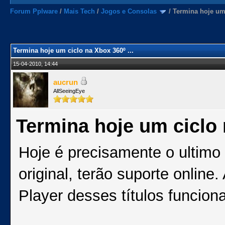
Forum Pplware
/
Mais Tech
/
Jogos e Consolas
/
Termina hoje um 
Termina hoje um ciclo na Xbox 360º ...
15-04-2010, 14:44
aucrun
AllSeeingEye
Termina hoje um ciclo 
Hoje é precisamente o ultimo
original, terão suporte online
Player desses títulos funcion