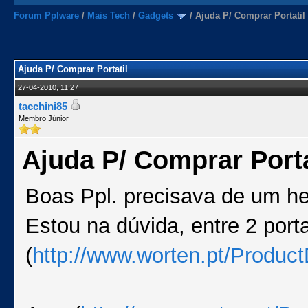
Forum Pplware
/
Mais Tech
/
Gadgets
/
Ajuda P/ Comprar Portatil
Ajuda P/ Comprar Portatil
27-04-2010, 11:27
tacchini85
Membro Júnior
Ajuda P/ Comprar Porta
Boas Ppl. precisava de um he
Estou na dúvida, entre 2 por
(
http://www.worten.pt/Produc