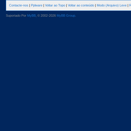
Contacte-nos
|
Pplware
|
Voltar ao Topo
|
Voltar ao conteúdo
|
Modo (Arquivo) Leve
|
R
Suportado Por
MyBB
, © 2002-2026
MyBB Group
.