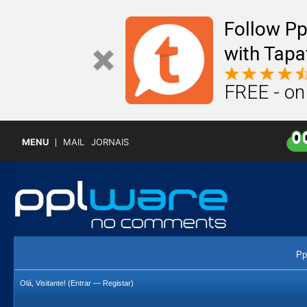
Follow P
with Tapa
FREE - on
MENU
MAIL
JORNAIS
Pp
Olá, Visitante! (
Entrar
—
Registar
)