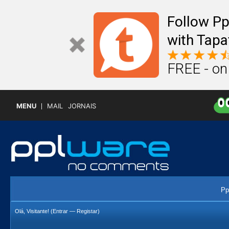
Follow P
with Tapa
FREE - on
MENU
MAIL
JORNAIS
Pp
Olá, Visitante! (
Entrar
—
Registar
)