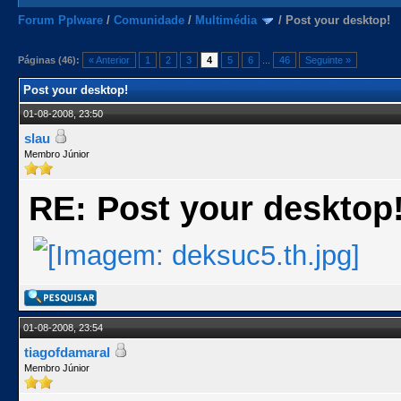
Forum Pplware
/
Comunidade
/
Multimédia
/
Post your desktop!
Páginas (46):
« Anterior
1
2
3
4
5
6
...
46
Seguinte »
Post your desktop!
01-08-2008, 23:50
slau
Membro Júnior
RE: Post your desktop
01-08-2008, 23:54
tiagofdamaral
Membro Júnior