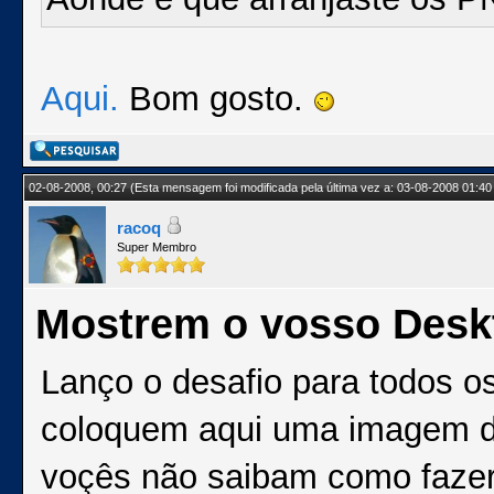
Aqui.
Bom gosto.
02-08-2008, 00:27
(Esta mensagem foi modificada pela última vez a: 03-08-2008 01:40
racoq
Super Membro
Mostrem o vosso Desk
Lanço o desafio para todos os
coloquem aqui uma imagem d
voçês não saibam como fazer