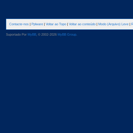
Contacte-nos
|
Pplware
|
Voltar ao Topo
|
Voltar ao conteúdo
|
Modo (Arquivo) Leve
|
R
Suportado Por
MyBB
, © 2002-2026
MyBB Group
.