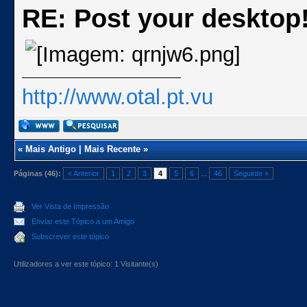
RE: Post your desktop
http://www.otal.pt.vu
«
Mais Antigo
|
Mais Recente
»
Páginas (46):
« Anterior
1
2
3
4
5
6
...
46
Seguinte »
Ver Vista de Impressão
Enviar este Tópico a um Amigo
Subscrever este tópico
Utilizadores a ver este tópico: 1 Visitante(s)