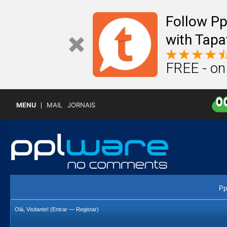
Follow P
with Tapa
FREE - on
MENU
MAIL
JORNAIS
Pp
Olá, Visitante! (
Entrar
—
Registar
)