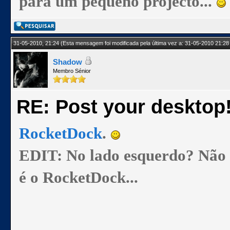
para um pequeno projecto...
31-05-2010, 21:24
(Esta mensagem foi modificada pela última vez a: 31-05-2010 21:28
Shadow
Membro Sénior
RE: Post your desktop
RocketDock
.
EDIT: No lado esquerdo? Não se
é o RocketDock...