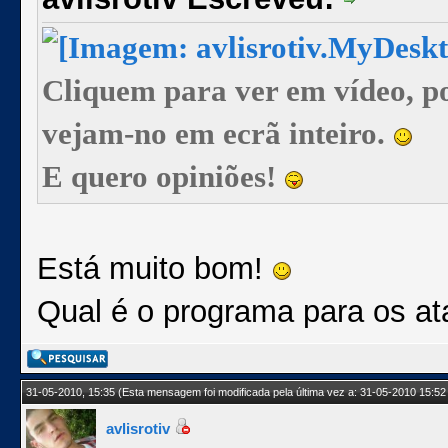
Cliquem para ver em vídeo, p
vejam-no em ecrã inteiro.
E quero opiniões!
Está muito bom!
Qual é o programa para os at
31-05-2010, 15:35
(Esta mensagem foi modificada pela última vez a: 31-05-2010 15:52
avlisrotiv