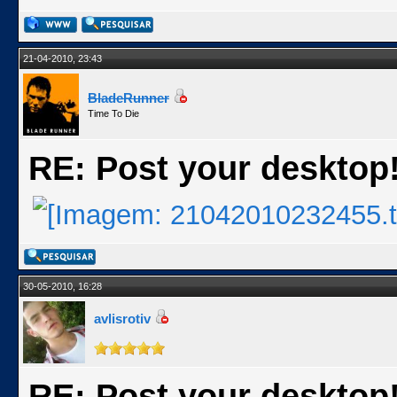
21-04-2010, 23:43
BladeRunner
Time To Die
RE: Post your desktop
30-05-2010, 16:28
avlisrotiv
RE: Post your desktop