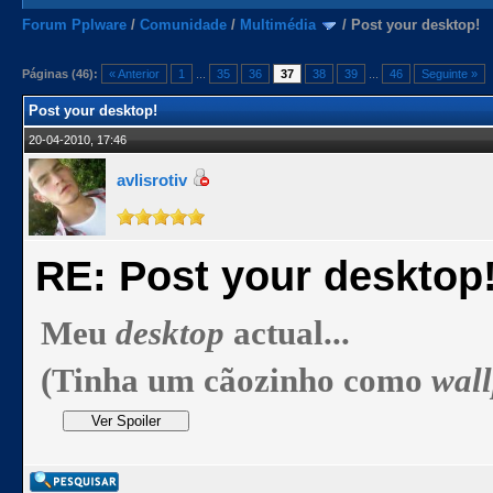
Forum Pplware
/
Comunidade
/
Multimédia
/
Post your desktop!
Páginas (46):
« Anterior
1
...
35
36
37
38
39
...
46
Seguinte »
Post your desktop!
20-04-2010, 17:46
avlisrotiv
RE: Post your desktop
Meu
desktop
actual...
(Tinha um cãozinho como
wal