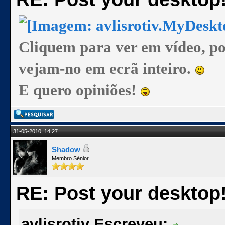
Cliquem para ver em vídeo, p
vejam-no em ecrã inteiro.
E quero opiniões!
31-05-2010, 14:27
Shadow
Membro Sénior
RE: Post your desktop
avlisrotiv Escreveu: