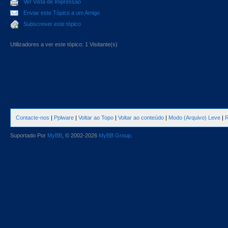
Ver Vista de Impressão
Enviar este Tópico a um Amigo
Subscrever este tópico
Utilizadores a ver este tópico: 1 Visitante(s)
Contacte-nos
|
Pplware
|
Voltar ao Topo
|
Voltar ao conteúdo
|
Modo (Arquivo) Leve
|
R
Suportado Por
MyBB
, © 2002-2026
MyBB Group
.