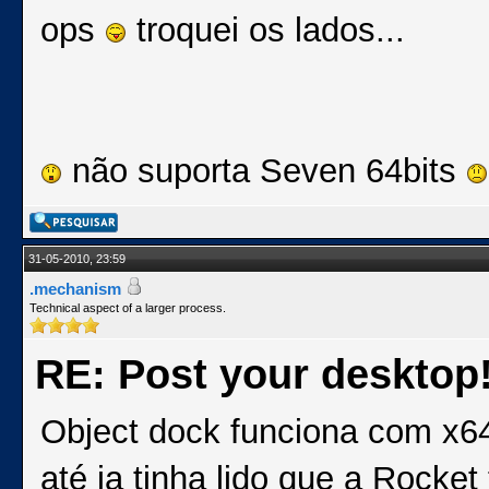
ops
troquei os lados...
não suporta Seven 64bits
31-05-2010, 23:59
.mechanism
Technical aspect of a larger process.
RE: Post your desktop
Object dock funciona com x64
até ja tinha lido que a Rock