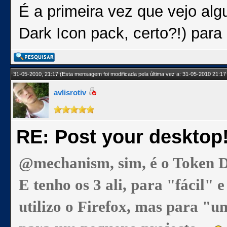
É a primeira vez que vejo al
Dark Icon pack, certo?!) para
31-05-2010, 21:17
(Esta mensagem foi modificada pela última vez a: 31-05-2010 21:17
avlisrotiv
RE: Post your desktop
@mechanism, sim, é o Token D
E tenho os 3 ali, para "fácil"
utilizo o Firefox, mas para "u