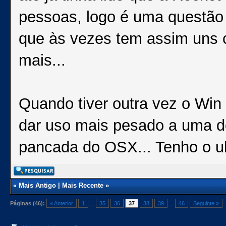
pessoas, logo é uma questão 
que às vezes tem assim uns 
mais...
Quando tiver outra vez o Win 
dar uso mais pesado a uma d
pancada do OSX... Tenho o ub
«
Mais Antigo
|
Mais Recente
»
Páginas (46):
« Anterior
1
...
35
36
37
38
39
...
46
Seguinte »