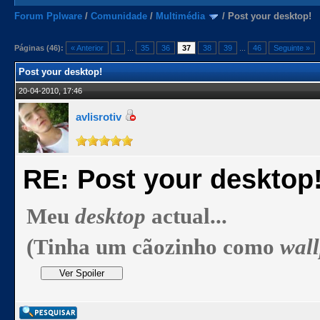
Forum Pplware
/
Comunidade
/
Multimédia
/
Post your desktop!
Páginas (46):
« Anterior
1
...
35
36
37
38
39
...
46
Seguinte »
Post your desktop!
20-04-2010, 17:46
avlisrotiv
RE: Post your desktop
Meu
desktop
actual...
(Tinha um cãozinho como
wal