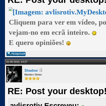
Cliquem para ver em vídeo, p
vejam-no em ecrã inteiro.
E quero opiniões!
31-05-2010, 14:27
Shadow
Membro Sénior
RE: Post your desktop
avlisrotiv Escreveu: