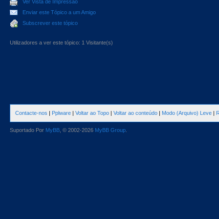
Ver Vista de Impressão
Enviar este Tópico a um Amigo
Subscrever este tópico
Utilizadores a ver este tópico: 1 Visitante(s)
Contacte-nos
|
Pplware
|
Voltar ao Topo
|
Voltar ao conteúdo
|
Modo (Arquivo) Leve
|
R
Suportado Por
MyBB
, © 2002-2026
MyBB Group
.