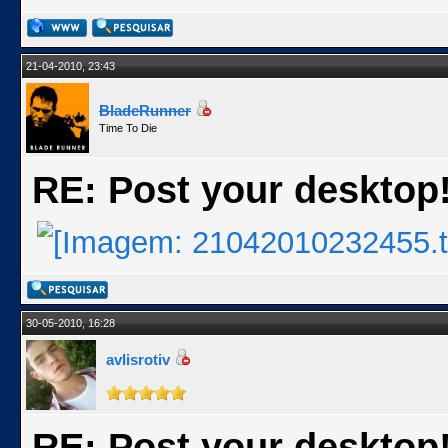
21-04-2010, 23:43
BladeRunner
Time To Die
RE: Post your desktop
30-05-2010, 16:28
avlisrotiv
RE: Post your desktop