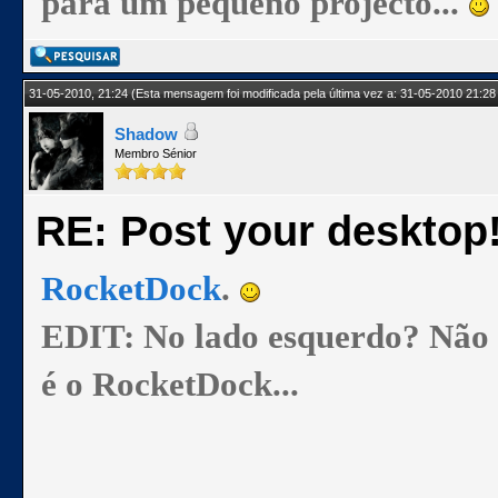
para um pequeno projecto...
31-05-2010, 21:24
(Esta mensagem foi modificada pela última vez a: 31-05-2010 21:28
Shadow
Membro Sénior
RE: Post your desktop
RocketDock
.
EDIT: No lado esquerdo? Não se
é o RocketDock...