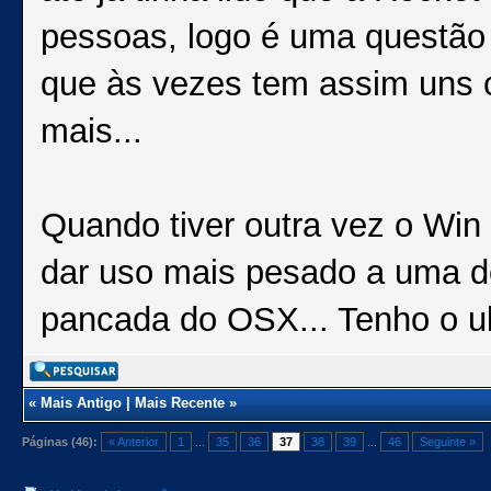
pessoas, logo é uma questão 
que às vezes tem assim uns 
mais...
Quando tiver outra vez o Win 
dar uso mais pesado a uma d
pancada do OSX... Tenho o ub
«
Mais Antigo
|
Mais Recente
»
Páginas (46):
« Anterior
1
...
35
36
37
38
39
...
46
Seguinte »