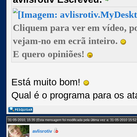
Cliquem para ver em vídeo, p
vejam-no em ecrã inteiro.
E quero opiniões!
Está muito bom!
Qual é o programa para os at
31-05-2010, 15:35
(Esta mensagem foi modificada pela última vez a: 31-05-2010 15:52
avlisrotiv