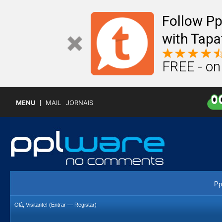
Follow P
with Tapa
FREE - on
MENU
MAIL
JORNAIS
Pp
Olá, Visitante! (
Entrar
—
Registar
)