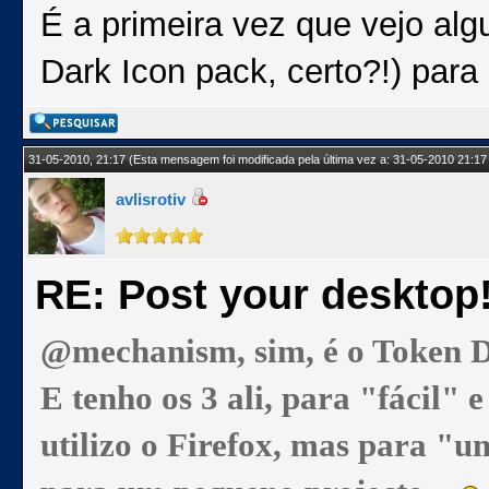
É a primeira vez que vejo al
Dark Icon pack, certo?!) para
31-05-2010, 21:17
(Esta mensagem foi modificada pela última vez a: 31-05-2010 21:17
avlisrotiv
RE: Post your desktop
@mechanism, sim, é o Token D
E tenho os 3 ali, para "fácil"
utilizo o Firefox, mas para "u