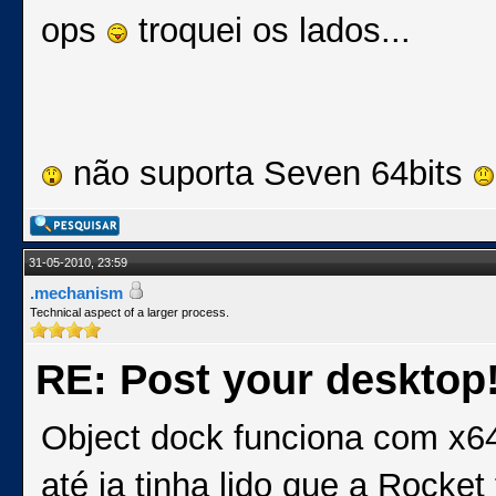
ops
troquei os lados...
não suporta Seven 64bits
31-05-2010, 23:59
.mechanism
Technical aspect of a larger process.
RE: Post your desktop
Object dock funciona com x64
até ja tinha lido que a Rock