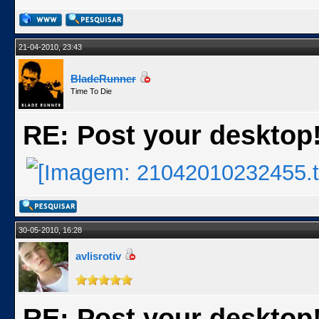
21-04-2010, 23:43
BladeRunner
Time To Die
RE: Post your desktop
30-05-2010, 16:28
avlisrotiv
RE: Post your desktop