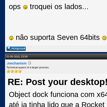
ops
troquei os lados...
não suporta Seven 64bits
31-05-2010, 23:59
.mechanism
Technical aspect of a larger process.
RE: Post your desktop
Object dock funciona com x64
até ja tinha lido que a Rock