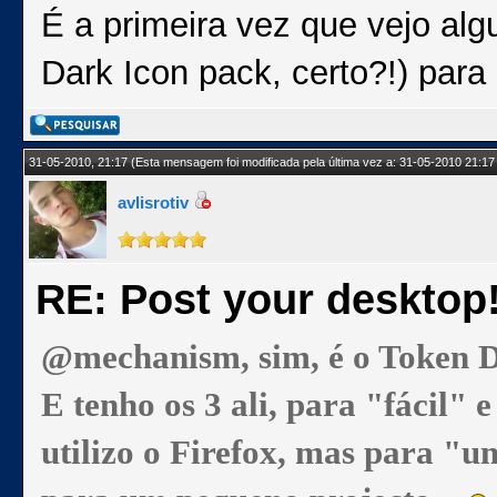
É a primeira vez que vejo al
Dark Icon pack, certo?!) para
31-05-2010, 21:17
(Esta mensagem foi modificada pela última vez a: 31-05-2010 21:17
avlisrotiv
RE: Post your desktop
@mechanism, sim, é o Token D
E tenho os 3 ali, para "fácil"
utilizo o Firefox, mas para "u