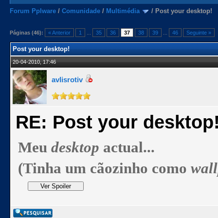
Forum Pplware
/
Comunidade
/
Multimédia
/
Post your desktop!
Páginas (46):
« Anterior
1
...
35
36
37
38
39
...
46
Seguinte »
Post your desktop!
20-04-2010, 17:46
avlisrotiv
RE: Post your desktop
Meu
desktop
actual...
(Tinha um cãozinho como
wal