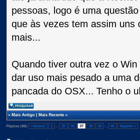
pessoas, logo é uma questão 
que às vezes tem assim uns 
mais...
Quando tiver outra vez o Win 
dar uso mais pesado a uma d
pancada do OSX... Tenho o ub
«
Mais Antigo
|
Mais Recente
»
Páginas (46):
« Anterior
1
...
35
36
37
38
39
...
46
Seguinte »