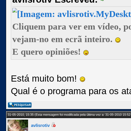
Cliquem para ver em vídeo, p
vejam-no em ecrã inteiro.
E quero opiniões!
Está muito bom!
Qual é o programa para os at
31-05-2010, 15:35
(Esta mensagem foi modificada pela última vez a: 31-05-2010 15:52
avlisrotiv