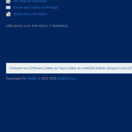
Ver Vista de Impressão
Enviar este Tópico a um Amigo
Subscrever este tópico
Utilizadores a ver este tópico: 2 Visitante(s)
Contacte-nos
|
Pplware
|
Voltar ao Topo
|
Voltar ao conteúdo
|
Modo (Arquivo) Leve
|
R
Suportado Por
MyBB
, © 2002-2026
MyBB Group
.