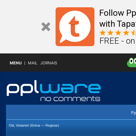
Follow P
with Tapa
FREE - on
MENU
MAIL
JORNAIS
Pp
Olá, Visitante! (
Entrar
—
Registar
)