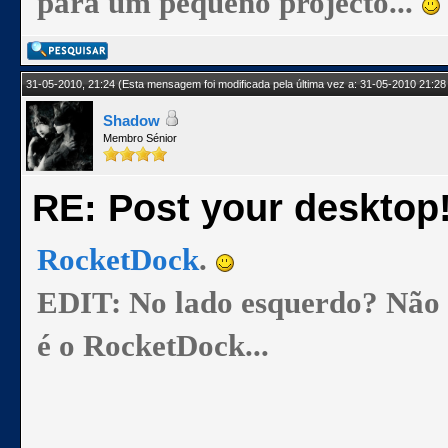
para um pequeno projecto...
31-05-2010, 21:24
(Esta mensagem foi modificada pela última vez a: 31-05-2010 21:28
Shadow
Membro Sénior
RE: Post your desktop
RocketDock
.
EDIT: No lado esquerdo? Não se
é o RocketDock...