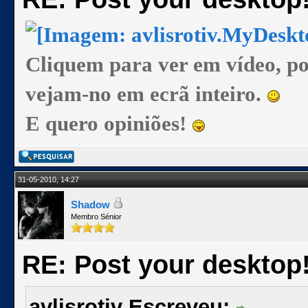
Cliquem para ver em vídeo, p
vejam-no em ecrã inteiro.
E quero opiniões!
31-05-2010, 14:27
Shadow
Membro Sénior
RE: Post your desktop
avlisrotiv Escreveu: