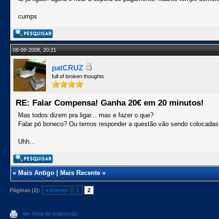
cumps
08-08-2008, 20:21
patCRUZ
full of broken thoughts
RE: Falar Compensa! Ganha 20€ em 20 minutos!
Mas todos dizem pra ligar... mas e fazer o que?
Falar pó boneco? Ou temos responder a questão vão sendo colocada
Uhh...
«
Mais Antigo
|
Mais Recente
»
Páginas (2):
« Anterior
1
2
Ver Vista de Impressão