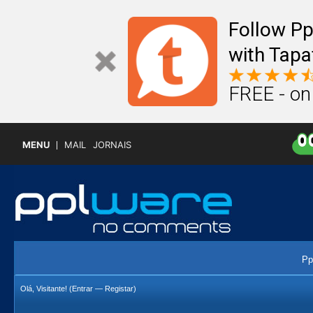
Follow P
with Tapa
FREE - on
MENU
MAIL
JORNAIS
Pp
Olá, Visitante! (
Entrar
—
Registar
)