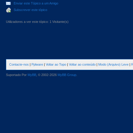
Enviar este Tópico a um Amigo
Subscrever este tópico
Utilizadores a ver este tópico: 1 Visitante(s)
Contacte-nos
|
Pplware
|
Voltar ao Topo
|
Voltar ao conteúdo
|
Modo (Arquivo) Leve
|
R
Suportado Por
MyBB
, © 2002-2026
MyBB Group
.