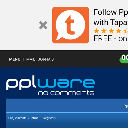
Follow P
with Tapa
FREE - on
MENU
MAIL
JORNAIS
Pp
Olá, Visitante! (
Entrar
—
Registar
)