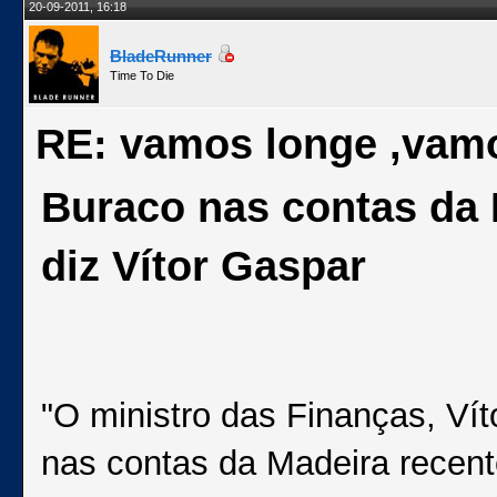
20-09-2011, 16:18
BladeRunner
Time To Die
RE: vamos longe ,vam
Buraco nas contas da 
diz Vítor Gaspar
"O ministro das Finanças, Vít
nas contas da Madeira recen