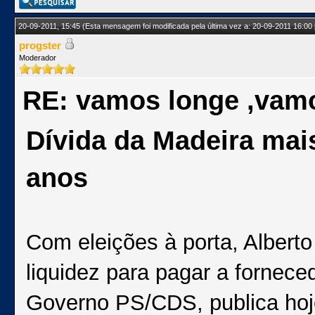
20-09-2011, 15:45
(Esta mensagem foi modificada pela última vez a: 20-09-2011 16:00
progster
Moderador
RE: vamos longe ,vam
Dívida da Madeira mai
anos
Com eleições à porta, Alber
liquidez para pagar a fornec
Governo PS/CDS, publica hoj