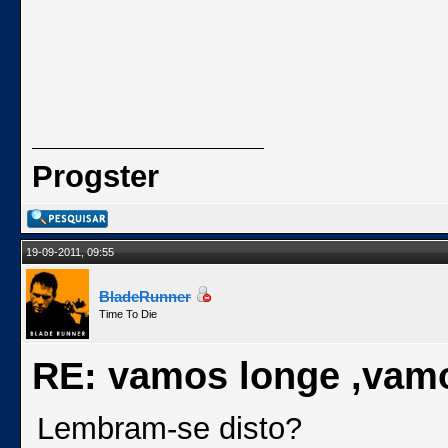
Progster
19-09-2011, 09:55
BladeRunner
Time To Die
RE: vamos longe ,vam
Lembram-se disto?