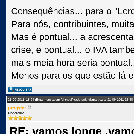
Consequências... para o "Lor
Para nós, contribuintes, muita
Mas é pontual... a acrescenta
crise, é pontual... o IVA tamb
mais meia hora seria pontual..
Menos para os que estão lá 
21-09-2011, 18:23
(Esta mensagem foi modificada pela última vez a: 21-09-2011 18:40
progster
Moderador
RE: vamos longe ,vam