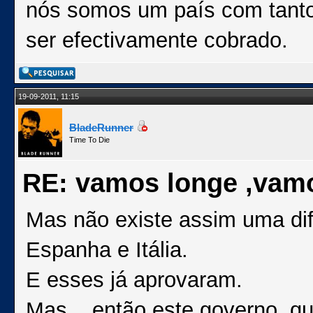
nós somos um país com tantos
ser efectivamente cobrado.
19-09-2011, 11:15
BladeRunner
Time To Die
RE: vamos longe ,vam
Mas não existe assim uma dif
Espanha e Itália.
E esses já aprovaram.
Mas... então este governo, que 