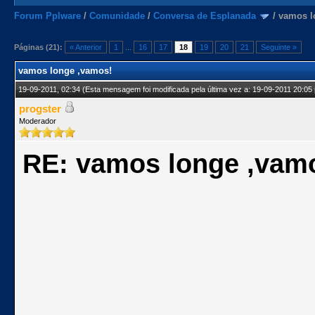
Forum Pplware
/
Comunidade
/
Conversa de Esplanada
/
vamos l
Páginas (21):
« Anterior
1
...
16
17
18
19
20
21
Seguinte »
vamos longe ,vamos!
19-09-2011, 02:34
(Esta mensagem foi modificada pela última vez a: 19-09-2011 20:05
progster
Moderador
RE: vamos longe ,vam