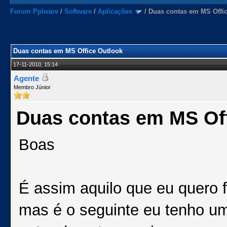
Forum Pplware
/
Software
/
Aplicações
/
Duas contas em MS Offi
Duas contas em MS Office Outlook
17-11-2010, 15:14
Agente
Membro Júnior
Duas contas em MS Of
Boas
É assim aquilo que eu quero f
mas é o seguinte eu tenho um