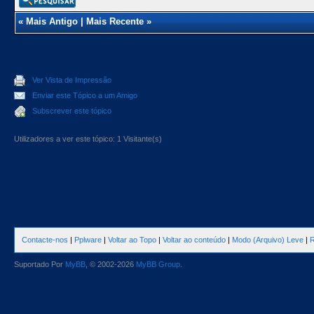
«
Mais Antigo
|
Mais Recente
»
Ver Vista de Impressão
Enviar este Tópico a um Amigo
Subscrever este tópico
Utilizadores a ver este tópico: 1 Visitante(s)
Contacte-nos
|
Pplware
|
Voltar ao Topo
|
Voltar ao conteúdo
|
Modo (Arquivo) Leve
|
R
Suportado Por
MyBB
, © 2002-2026
MyBB Group
.