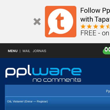
Follow P
with Tapa
FREE - on
MENU
MAIL
JORNAIS
Pp
Olá, Visitante! (
Entrar
—
Registar
)