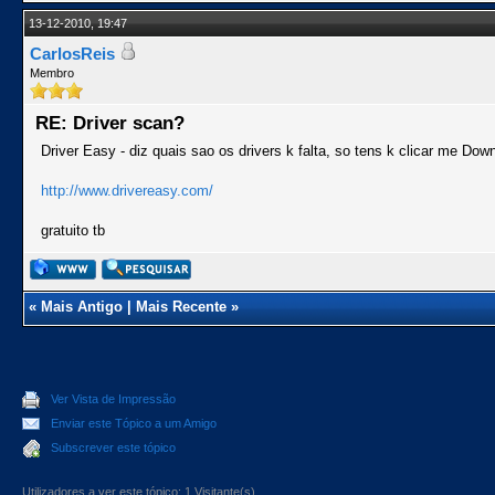
13-12-2010, 19:47
CarlosReis
Membro
RE: Driver scan?
Driver Easy - diz quais sao os drivers k falta, so tens k clicar me Down
http://www.drivereasy.com/
gratuito tb
«
Mais Antigo
|
Mais Recente
»
Ver Vista de Impressão
Enviar este Tópico a um Amigo
Subscrever este tópico
Utilizadores a ver este tópico: 1 Visitante(s)