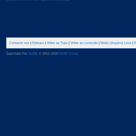
Contacte-nos
|
Pplware
|
Voltar ao Topo
|
Voltar ao conteúdo
|
Modo (Arquivo) Leve
|
R
Suportado Por
MyBB
, © 2002-2026
MyBB Group
.