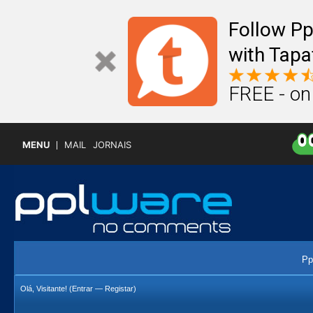
Follow P
with Tapa
FREE - on
MENU
MAIL
JORNAIS
Pp
Olá, Visitante! (
Entrar
—
Registar
)