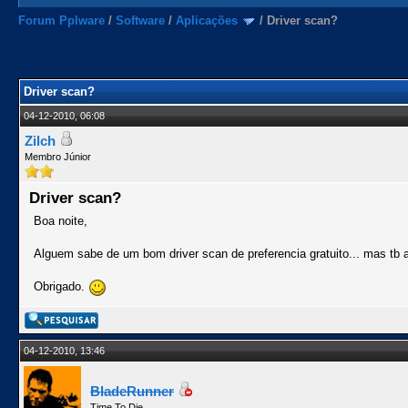
Forum Pplware
/
Software
/
Aplicações
/
Driver scan?
Driver scan?
04-12-2010, 06:08
Zilch
Membro Júnior
Driver scan?
Boa noite,
Alguem sabe de um bom driver scan de preferencia gratuito... mas tb a
Obrigado.
04-12-2010, 13:46
BladeRunner
Time To Die