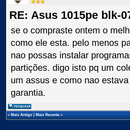
RE: Asus 1015pe blk-0
se o compraste ontem o melh
como ele esta. pelo menos par
nao possas instalar program
partições. digo isto pq um c
um assus e como nao estava 
garantia.
«
Mais Antigo
|
Mais Recente
»