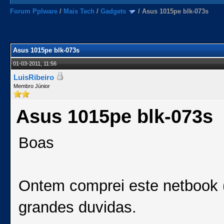
Forum Pplware
/
Mais Tech
/
Gadgets
/
Asus 1015pe blk-073s
Asus 1015pe blk-073s
01-03-2011, 11:56
LuisRibeiro
Membro Júnior
Asus 1015pe blk-073s
Boas
Ontem comprei este netbook (
grandes duvidas.