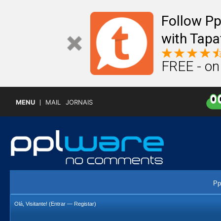
Follow P
with Tapa
FREE - on
MENU
MAIL
JORNAIS
Pp
Olá, Visitante! (
Entrar
—
Registar
)