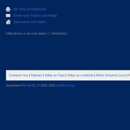
Ver Vista de Impressão
Enviar este Tópico a um Amigo
Subscrever este tópico
Utilizadores a ver este tópico: 1 Visitante(s)
Contacte-nos
|
Pplware
|
Voltar ao Topo
|
Voltar ao conteúdo
|
Modo (Arquivo) Leve
|
R
Suportado Por
MyBB
, © 2002-2026
MyBB Group
.