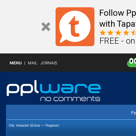
Follow P
with Tapa
FREE - on
MENU
MAIL
JORNAIS
Pp
Olá, Visitante! (
Entrar
—
Registar
)