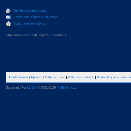
Ver Vista de Impressão
Enviar este Tópico a um Amigo
Subscrever este tópico
Utilizadores a ver este tópico: 1 Visitante(s)
Contacte-nos
|
Pplware
|
Voltar ao Topo
|
Voltar ao conteúdo
|
Modo (Arquivo) Leve
|
R
Suportado Por
MyBB
, © 2002-2026
MyBB Group
.