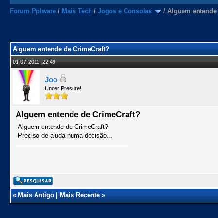
Forum Pplware
/
Mais Tech
/
Jogos e Consolas
/
Alguem entende 
Alguem entende de CrimeCraft?
01-07-2011, 22:49
Joo
Under Presure!
Alguem entende de CrimeCraft?
Alguem entende de CrimeCraft?
Preciso de ajuda numa decisão...
«
Mais Antigo
|
Mais Recente
»