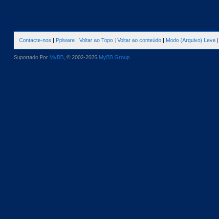
Contacte-nos
|
Pplware
|
Voltar ao Topo
|
Voltar ao conteúdo
|
Modo (Arquivo) Leve
Suportado Por
MyBB
, © 2002-2026
MyBB Group
.