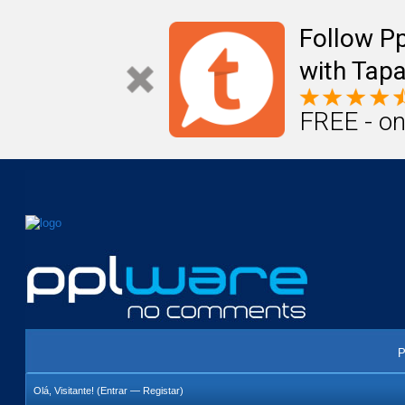
Mail
Úteis
Notícias
Vida
Compr
Follow P
with Tapa
FREE - on
P
Olá, Visitante! (
Entrar
—
Registar
)