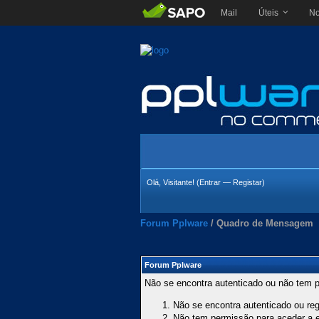
Mail
Úteis
No
Olá, Visitante! (
Entrar
—
Registar
)
Forum Pplware
/
Quadro de Mensagem
Forum Pplware
Não se encontra autenticado ou não tem p
Não se encontra autenticado ou regi
Não tem permissão para aceder a es