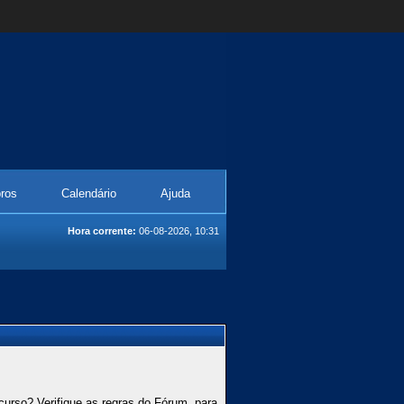
ros
Calendário
Ajuda
Hora corrente:
06-08-2026, 10:31
curso? Verifique as regras do Fórum, para