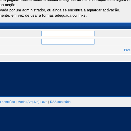
ssa acção.
ivada por um administrador, ou ainda se encontra a aguardar activação.
mente, em vez de usar a formas adequada ou links.
Prec
ao conteúdo
|
Modo (Arquivo) Leve
|
RSS conteúdo