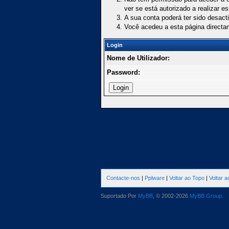
ver se está autorizado a realizar e
A sua conta poderá ter sido desact
Você acedeu a esta página directa
Login
Nome de Utilizador:
Password:
Contacte-nos
|
Pplware
|
Voltar ao Topo
|
Voltar 
Suportado Por
MyBB
, © 2002-2026
MyBB Group
.