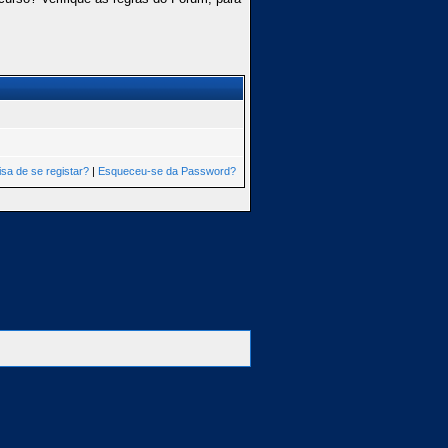
isa de se registar?
|
Esqueceu-se da Password?