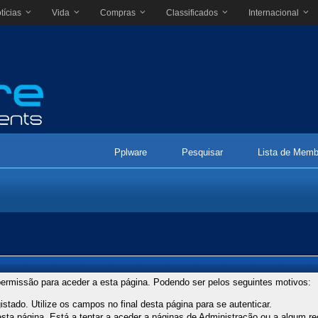
tícias
Vida
Compras
Classificados
Internacional
Pplware
Pesquisar
Lista de Memb
ermissão para aceder a esta página. Podendo ser pelos seguintes motivos:
stado. Utilize os campos no final desta página para se autenticar.
ta página. Está a tentar a aceder a páginas de Administração ou a algum re