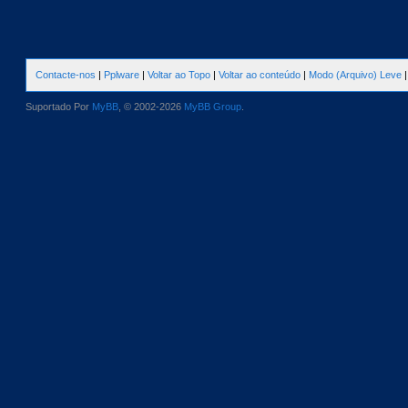
Contacte-nos
|
Pplware
|
Voltar ao Topo
|
Voltar ao conteúdo
|
Modo (Arquivo) Leve
Suportado Por
MyBB
, © 2002-2026
MyBB Group
.