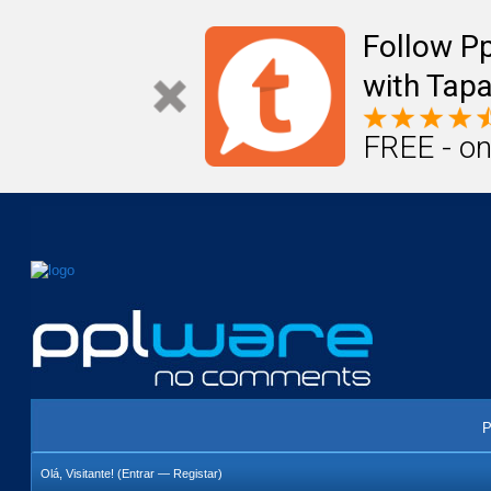
Mail
Úteis
Notícias
Vida
Compr
Follow P
with Tapa
FREE - on
P
Olá, Visitante! (
Entrar
—
Registar
)