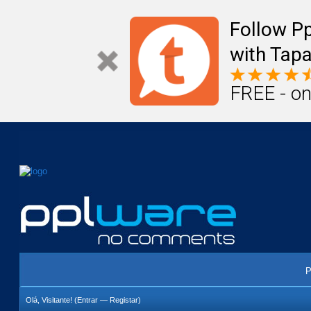
Mail
Úteis
Notícias
Vida
Compr
Follow P
with Tapa
FREE - on
P
Olá, Visitante! (
Entrar
—
Registar
)