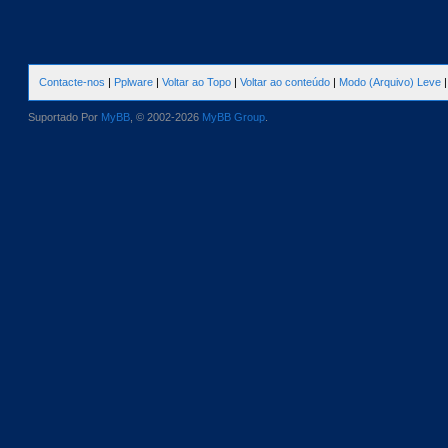
Contacte-nos
|
Pplware
|
Voltar ao Topo
|
Voltar ao conteúdo
|
Modo (Arquivo) Leve
Suportado Por
MyBB
, © 2002-2026
MyBB Group
.