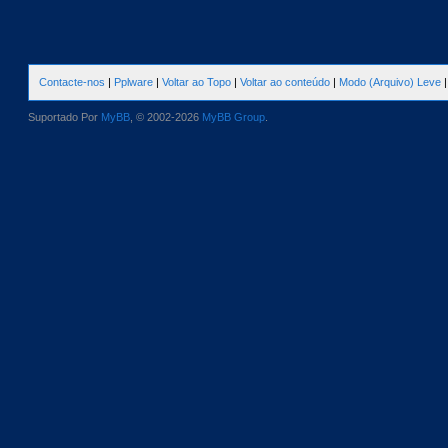
Contacte-nos
|
Pplware
|
Voltar ao Topo
|
Voltar ao conteúdo
|
Modo (Arquivo) Leve
Suportado Por
MyBB
, © 2002-2026
MyBB Group
.