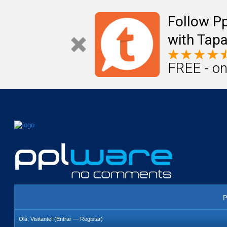
Mail
Úteis
Notícias
Vida
Compr
Follow P
with Tapa
FREE - on
P
Olá, Visitante! (
Entrar
—
Registar
)