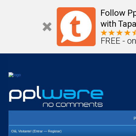
Mail
Úteis
Notícias
Vida
Compr
Follow P
with Tapa
FREE - on
P
Olá, Visitante! (
Entrar
—
Registar
)