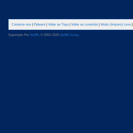
Contacte-nos
|
Pplware
|
Voltar ao Topo
|
Voltar ao conteúdo
|
Modo (Arquivo) Leve
Suportado Por
MyBB
, © 2002-2026
MyBB Group
.