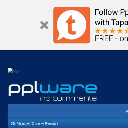
Mail
Úteis
Notícias
Vida
Compr
Follow P
with Tapa
FREE - on
P
Olá, Visitante! (
Entrar
—
Registar
)