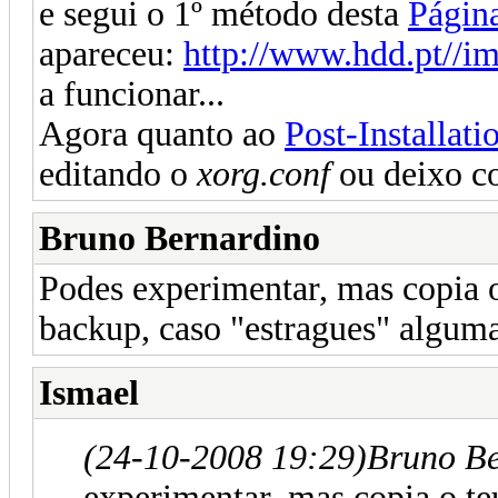
e segui o 1º método desta
Págin
apareceu:
http://www.hdd.pt//i
a funcionar...
Agora quanto ao
Post-Installat
editando o
xorg.conf
ou deixo c
Bruno Bernardino
Podes experimentar, mas copia o 
backup, caso "estragues" algum
Ismael
(24-10-2008 19:29)
Bruno Be
experimentar, mas copia o teu