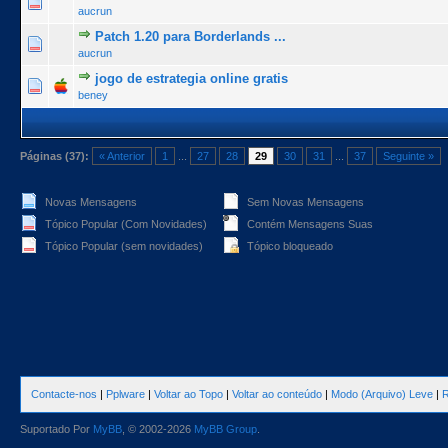
0 Voto(s) - 0 de 5 na totalidade
1
2
3
4
5
aucrun
Patch 1.20 para Borderlands ...
0 Voto(s) - 0 de 5 na totalidade
1
2
3
4
5
aucrun
jogo de estrategia online gratis
0 Voto(s) - 0 de 5 na totalidade
1
2
3
4
5
beney
Páginas (37):
« Anterior
1
...
27
28
29
30
31
...
37
Seguinte »
Novas Mensagens
Sem Novas Mensagens
Tópico Popular (Com Novidades)
Contém Mensagens Suas
Tópico Popular (sem novidades)
Tópico bloqueado
Contacte-nos
|
Pplware
|
Voltar ao Topo
|
Voltar ao conteúdo
|
Modo (Arquivo) Leve
|
R
Suportado Por
MyBB
, © 2002-2026
MyBB Group
.