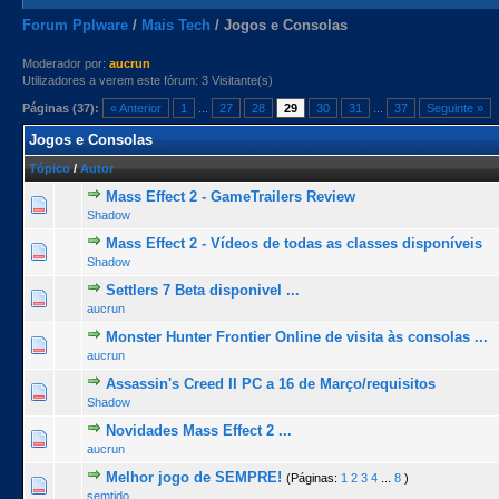
Forum Pplware
/
Mais Tech
/
Jogos e Consolas
Moderador por:
aucrun
Utilizadores a verem este fórum: 3 Visitante(s)
Páginas (37):
« Anterior
1
...
27
28
29
30
31
...
37
Seguinte »
Jogos e Consolas
Tópico
/
Autor
Mass Effect 2 - GameTrailers Review
0 Voto(s) - 0 de 5 na totalidade
1
2
3
4
5
Shadow
Mass Effect 2 - Vídeos de todas as classes disponíveis
0 Voto(s) - 0 de 5 na totalidade
1
2
3
4
5
Shadow
Settlers 7 Beta disponivel ...
0 Voto(s) - 0 de 5 na totalidade
1
2
3
4
5
aucrun
Monster Hunter Frontier Online de visita às consolas ...
0 Voto(s) - 0 de 5 na totalidade
1
2
3
4
5
aucrun
Assassin's Creed II PC a 16 de Março/requisitos
0 Voto(s) - 0 de 5 na totalidade
1
2
3
4
5
Shadow
Novidades Mass Effect 2 ...
0 Voto(s) - 0 de 5 na totalidade
1
2
3
4
5
aucrun
Melhor jogo de SEMPRE!
(Páginas:
1
2
3
4
...
8
)
2 Voto(s) - 5 de 5 na totalidade
1
2
3
4
5
semtido