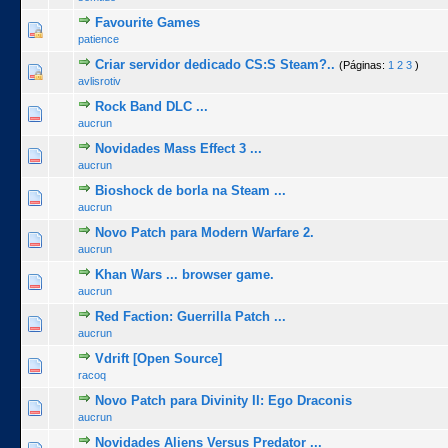
Favourite Games
0 Voto(s) - 0 de 5 na totalidade
1
2
3
4
5
patience
Criar servidor dedicado CS:S Steam?..
(Páginas:
1
2
3
)
1 Voto(s) - 1 de 5 na totalidade
1
2
3
4
5
avlisrotiv
Rock Band DLC ...
0 Voto(s) - 0 de 5 na totalidade
1
2
3
4
5
aucrun
Novidades Mass Effect 3 ...
0 Voto(s) - 0 de 5 na totalidade
1
2
3
4
5
aucrun
Bioshock de borla na Steam ...
0 Voto(s) - 0 de 5 na totalidade
1
2
3
4
5
aucrun
Novo Patch para Modern Warfare 2.
0 Voto(s) - 0 de 5 na totalidade
1
2
3
4
5
aucrun
Khan Wars ... browser game.
0 Voto(s) - 0 de 5 na totalidade
1
2
3
4
5
aucrun
Red Faction: Guerrilla Patch ...
0 Voto(s) - 0 de 5 na totalidade
1
2
3
4
5
aucrun
Vdrift [Open Source]
0 Voto(s) - 0 de 5 na totalidade
1
2
3
4
5
racoq
Novo Patch para Divinity II: Ego Draconis
0 Voto(s) - 0 de 5 na totalidade
1
2
3
4
5
aucrun
Novidades Aliens Versus Predator ...