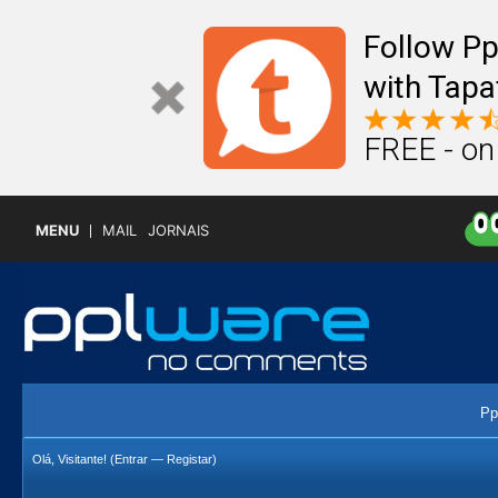
Follow P
with Tapa
FREE - on
MENU
MAIL
JORNAIS
Pp
Olá, Visitante! (
Entrar
—
Registar
)