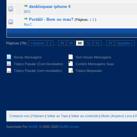
desbloquear iphone 4
0 Voto(s) - 0 de 5 na totalidade
1
2
3
4
5
DFC
Portátil - Bom ou mau?
(Páginas:
1
2
)
0 Voto(s) - 0 de 5 na totalidade
1
2
3
4
5
Rui C.
Páginas (70):
« Anterior
1
...
48
49
50
51
52
...
70
Seguinte »
Novas Mensagens
Sem Novas Mensagens
Tópico Popular (Com Novidades)
Contém Mensagens Suas
Tópico Popular (sem novidades)
Tópico bloqueado
Contacte-nos
|
Pplware
|
Voltar ao Topo
|
Voltar ao conteúdo
|
Modo (Arquivo) Leve
|
R
Suportado Por
MyBB
, © 2002-2026
MyBB Group
.