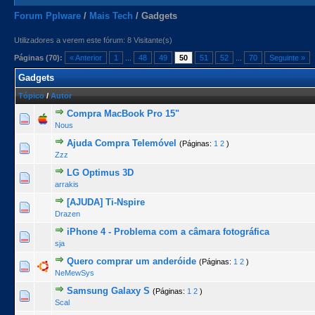
Forum Pplware
/
Mais Tech
/
Gadgets
Utilizadores a verem este fórum: 8 Visitante(s)
Páginas (70):
« Anterior
1
...
48
49
50
51
52
...
70
Seguinte »
Gadgets
Tópico
/
Autor
Compra MacBook Pro 15"
0 Voto(s) - 0 de 5 na totalidade
1
2
3
4
5
Nous
Ajuda Compra Telemóvel
(Páginas:
1
2
)
2 Voto(s) - 2.5 de 5 na totalidade
1
2
3
4
5
Zzz
LG Optimus 3D
0 Voto(s) - 0 de 5 na totalidade
1
2
3
4
5
arrakis
[AJUDA] Ti-Nspire
0 Voto(s) - 0 de 5 na totalidade
1
2
3
4
5
Drazen
iPhone 4 - Problema com a câmara fotográfica
0 Voto(s) - 0 de 5 na totalidade
1
2
3
4
5
sja
Quero comprar um anderóide
(Páginas:
1
2
)
0 Voto(s) - 0 de 5 na totalidade
1
2
3
4
5
NeMewSys
Samsung Galaxy S
(Páginas:
1
2
)
0 Voto(s) - 0 de 5 na totalidade
1
2
3
4
5
Scal