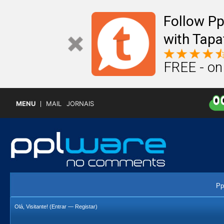
Follow P
with Tapa
FREE - on
MENU
MAIL
JORNAIS
Pp
Olá, Visitante! (
Entrar
—
Registar
)