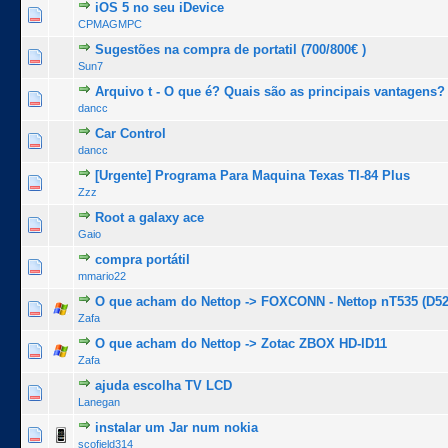
iOS 5 no seu iDevice
0 Voto(s) - 0 de 5 na totalidade
1
2
3
4
5
CPMAGMPC
Sugestões na compra de portatil (700/800€ )
0 Voto(s) - 0 de 5 na totalidade
1
2
3
4
5
Sun7
Arquivo t - O que é? Quais são as principais vantagens?
0 Voto(s) - 0 de 5 na totalidade
1
2
3
4
5
dancc
Car Control
0 Voto(s) - 0 de 5 na totalidade
1
2
3
4
5
dancc
[Urgente] Programa Para Maquina Texas TI-84 Plus
0 Voto(s) - 0 de 5 na totalidade
1
2
3
4
5
Zzz
Root a galaxy ace
0 Voto(s) - 0 de 5 na totalidade
1
2
3
4
5
Gaio
compra portátil
0 Voto(s) - 0 de 5 na totalidade
1
2
3
4
5
mmario22
O que acham do Nettop -> FOXCONN - Nettop nT535 (D5
0 Voto(s) - 0 de 5 na totalidade
1
2
3
4
5
Zafa
O que acham do Nettop -> Zotac ZBOX HD-ID11
0 Voto(s) - 0 de 5 na totalidade
1
2
3
4
5
Zafa
ajuda escolha TV LCD
0 Voto(s) - 0 de 5 na totalidade
1
2
3
4
5
Lanegan
instalar um Jar num nokia
0 Voto(s) - 0 de 5 na totalidade
1
2
3
4
5
scofield314