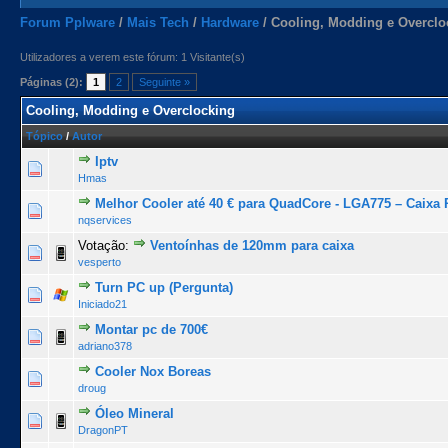
Forum Pplware
/
Mais Tech
/
Hardware
/
Cooling, Modding e Overclo
Utilizadores a verem este fórum: 1 Visitante(s)
Páginas (2):
1
2
Seguinte »
Cooling, Modding e Overclocking
Tópico
/
Autor
Iptv
0 Voto(s) - 0 de 5 na totalidade
1
2
3
4
5
Hmas
Melhor Cooler até 40 € para QuadCore - LGA775 – Caixa
0 Voto(s) - 0 de 5 na totalidade
1
2
3
4
5
nqservices
Votação:
Ventoínhas de 120mm para caixa
0 Voto(s) - 0 de 5 na totalidade
1
2
3
4
5
vesperto
Turn PC up (Pergunta)
0 Voto(s) - 0 de 5 na totalidade
1
2
3
4
5
Iniciado21
Montar pc de 700€
0 Voto(s) - 0 de 5 na totalidade
1
2
3
4
5
adriano378
Cooler Nox Boreas
0 Voto(s) - 0 de 5 na totalidade
1
2
3
4
5
droug
Óleo Mineral
0 Voto(s) - 0 de 5 na totalidade
1
2
3
4
5
DragonPT