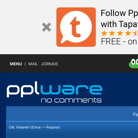
Follow P
with Tapa
FREE - on
MENU
MAIL
JORNAIS
Pp
Olá, Visitante! (
Entrar
—
Registar
)