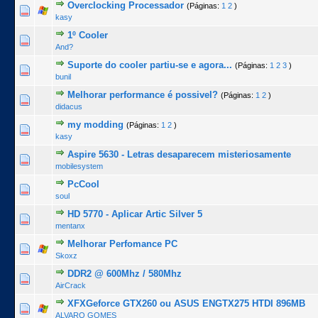
Overclocking Processador
(Páginas:
1
2
)
1 Voto(s) - 5 de 5 na totalidade
1
2
3
4
5
kasy
1º Cooler
0 Voto(s) - 0 de 5 na totalidade
1
2
3
4
5
And?
Suporte do cooler partiu-se e agora...
(Páginas:
1
2
3
)
0 Voto(s) - 0 de 5 na totalidade
1
2
3
4
5
bunil
Melhorar performance é possivel?
(Páginas:
1
2
)
0 Voto(s) - 0 de 5 na totalidade
1
2
3
4
5
didacus
my modding
(Páginas:
1
2
)
2 Voto(s) - 4 de 5 na totalidade
1
2
3
4
5
kasy
Aspire 5630 - Letras desaparecem misteriosamente
0 Voto(s) - 0 de 5 na totalidade
1
2
3
4
5
mobilesystem
PcCool
0 Voto(s) - 0 de 5 na totalidade
1
2
3
4
5
soul
HD 5770 - Aplicar Artic Silver 5
0 Voto(s) - 0 de 5 na totalidade
1
2
3
4
5
mentanx
Melhorar Perfomance PC
0 Voto(s) - 0 de 5 na totalidade
1
2
3
4
5
Skoxz
DDR2 @ 600Mhz / 580Mhz
0 Voto(s) - 0 de 5 na totalidade
1
2
3
4
5
AirCrack
XFXGeforce GTX260 ou ASUS ENGTX275 HTDI 896MB
0 Voto(s) - 0 de 5 na totalidade
1
2
3
4
5
ALVARO GOMES