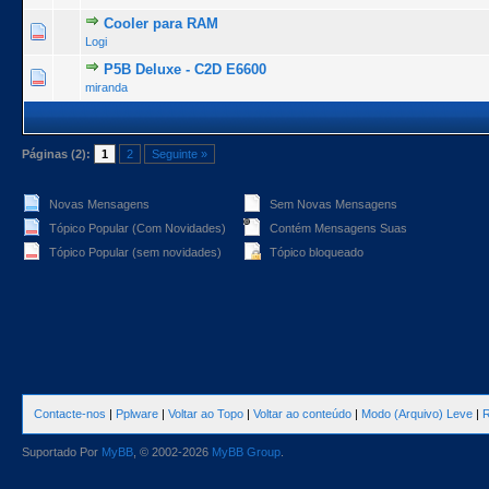
Cooler para RAM
0 Voto(s) - 0 de 5 na totalidade
1
2
3
4
5
Logi
P5B Deluxe - C2D E6600
0 Voto(s) - 0 de 5 na totalidade
1
2
3
4
5
miranda
Páginas (2):
1
2
Seguinte »
Novas Mensagens
Sem Novas Mensagens
Tópico Popular (Com Novidades)
Contém Mensagens Suas
Tópico Popular (sem novidades)
Tópico bloqueado
Contacte-nos
|
Pplware
|
Voltar ao Topo
|
Voltar ao conteúdo
|
Modo (Arquivo) Leve
|
R
Suportado Por
MyBB
, © 2002-2026
MyBB Group
.