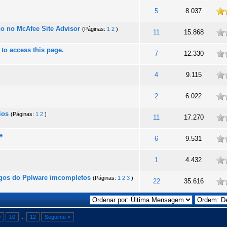
talidade
5
8.037
o no McAfee Site Advisor
(Páginas:
1
2
)
ade
11
15.868
to access this page.
ade
7
12.330
ade
4
9.115
ade
2
6.022
ios
(Páginas:
1
2
)
ade
11
17.270
e
ade
6
9.531
ade
1
4.432
tigos do Pplware imcompletos
(Páginas:
1
2
3
)
ade
22
35.616
9
10
...
12
Seguinte »