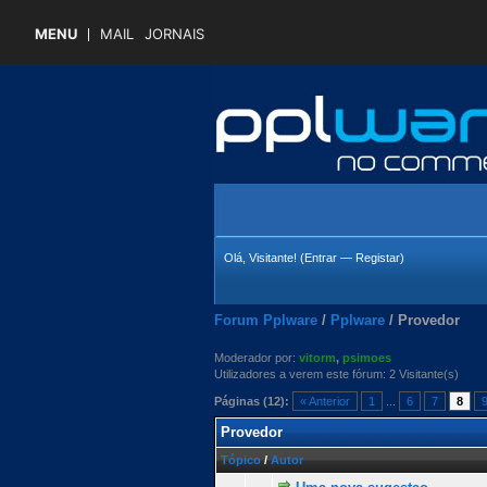
MENU
MAIL
JORNAIS
Olá, Visitante! (
Entrar
—
Registar
)
Forum Pplware
/
Pplware
/
Provedor
Moderador por:
vitorm
,
psimoes
Utilizadores a verem este fórum: 2 Visitante(s)
Páginas (12):
« Anterior
1
...
6
7
8
Provedor
Tópico
/
Autor