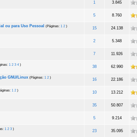
ade
1
3.845
 totalidade
5
8.760
ial ou para Uso Pessoal
(Páginas:
1
2
)
ade
15
24.138
ade
2
5.348
ade
7
11.926
ginas:
1
2
3
4
)
 totalidade
38
62.990
cção GNU/Linux
(Páginas:
1
2
)
ade
16
22.186
áginas:
1
2
)
 totalidade
10
13.212
ade
35
50.807
ade
5
9.214
as:
1
2
3
)
ade
23
35.095