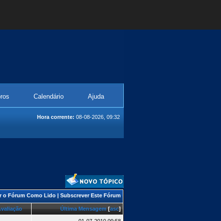
ros
Calendário
Ajuda
Hora corrente:
08-08-2026, 09:32
r o Fórum Como Lido
|
Subscrever Este Fórum
valiação
Última Mensagem
[
asc
]