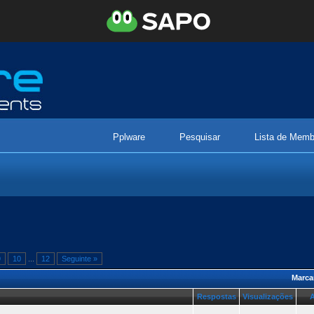
Pplware
Pesquisar
Lista de Memb
9
10
...
12
Seguinte »
Marca
Respostas
Visualizações
A