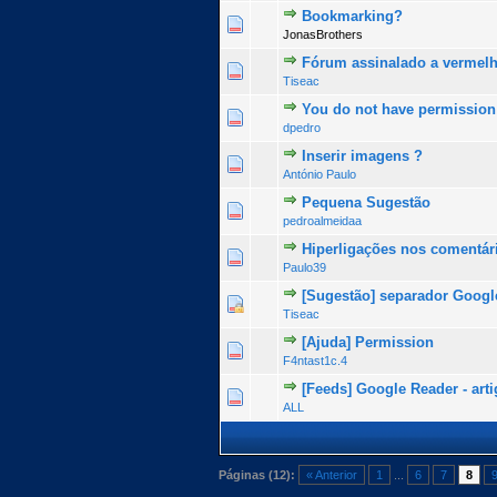
Bookmarking?
2 Voto(s) - 3 de 5 na to
1
2
3
4
5
JonasBrothers
Fórum assinalado a vermelh
0 Voto(s) - 0 de 5 na totalid
1
2
3
4
5
Tiseac
You do not have permission 
0 Voto(s) - 0 de 5 na totalid
1
2
3
4
5
dpedro
Inserir imagens ?
0 Voto(s) - 0 de 5 na totalid
1
2
3
4
5
António Paulo
Pequena Sugestão
0 Voto(s) - 0 de 5 na totalid
1
2
3
4
5
pedroalmeidaa
Hiperligações nos comentár
0 Voto(s) - 0 de 5 na totalid
1
2
3
4
5
Paulo39
[Sugestão] separador Googl
0 Voto(s) - 0 de 5 na totalid
1
2
3
4
5
Tiseac
[Ajuda] Permission
0 Voto(s) - 0 de 5 na totalid
1
2
3
4
5
F4ntast1c.4
[Feeds] Google Reader - ar
0 Voto(s) - 0 de 5 na totalid
1
2
3
4
5
ALL
Páginas (12):
« Anterior
1
...
6
7
8