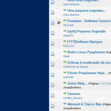
Uma nova sugestao..
0 Voto(s) - 0 de 5 na totalid
1
2
3
4
5
marceloalves
Uma pequena sugestao...
2 Voto(s) - 5 de 5 na
1
2
3
4
5
marceloalves
Freeware - Software Comerc
0 Voto(s) - 0 de 5 na totalid
1
2
3
4
5
AirCrack
[split] Pequena Sugestão
0 Voto(s) - 0 de 5 na totalid
1
2
3
4
5
miguel71
[???]Software Navigon
0 Voto(s) - 0 de 5 na totalid
1
2
3
4
5
RaCcOn
Distro Linux Peopleware
(Pá
1 Voto(s) - 5 de 5 na
1
2
3
4
5
Sheik
Criticas à moderação da se
0 Voto(s) - 0 de 5 na totalid
1
2
3
4
5
Guilherme de Sousa
Fórum Peopleware Hoje...
(P
1 Voto(s) - 5 de 5 na
1
2
3
4
5
avlisrotiv
Jonas Help...
(Páginas:
1
2
3
4
)
0 Voto(s) - 0 de 5 na totalid
1
2
3
4
5
JonasBrothers
Censura
0 Voto(s) - 0 de 5 na totalid
1
2
3
4
5
Uchiha_Sasuke
Akismet & Tópico Ban
(Págin
0 Voto(s) - 0 de 5 na totalid
1
2
3
4
5
JonasBrothers