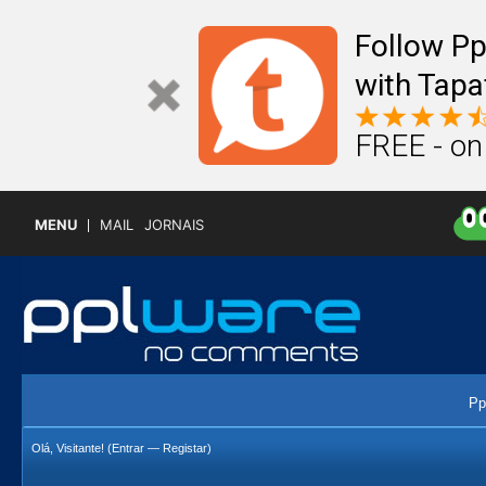
Follow P
with Tapa
FREE - on
MENU
MAIL
JORNAIS
Pp
Olá, Visitante! (
Entrar
—
Registar
)