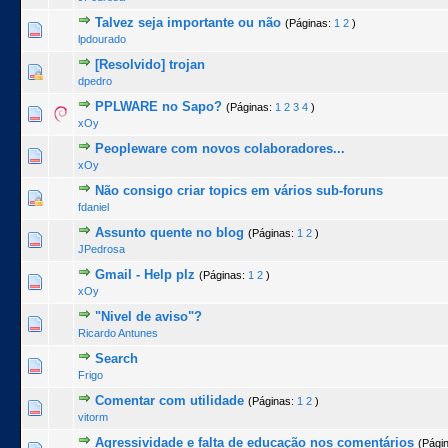
Talvez seja importante ou não
(Páginas:
1
2
)
0 Voto(s) - 0 de 5 na totalidade
1
2
3
4
5
lpdourado
[Resolvido] trojan
0 Voto(s) - 0 de 5 na totalidade
1
2
3
4
5
dpedro
PPLWARE no Sapo?
(Páginas:
1
2
3
4
)
1 Voto(s) - 5 de 5 na totalidade
1
2
3
4
5
xOy
Peopleware com novos colaboradores...
0 Voto(s) - 0 de 5 na totalidade
1
2
3
4
5
xOy
Não consigo criar topics em vários sub-foruns
0 Voto(s) - 0 de 5 na totalidade
1
2
3
4
5
fdaniel
Assunto quente no blog
(Páginas:
1
2
)
0 Voto(s) - 0 de 5 na totalidade
1
2
3
4
5
JPedrosa
Gmail - Help plz
(Páginas:
1
2
)
0 Voto(s) - 0 de 5 na totalidade
1
2
3
4
5
xOy
"Nivel de aviso"?
0 Voto(s) - 0 de 5 na totalidade
1
2
3
4
5
Ricardo Antunes
Search
0 Voto(s) - 0 de 5 na totalidade
1
2
3
4
5
Frigo
Comentar com utilidade
(Páginas:
1
2
)
1 Voto(s) - 5 de 5 na totalidade
1
2
3
4
5
vitorm
Agressividade e falta de educação nos comentários
(Pági