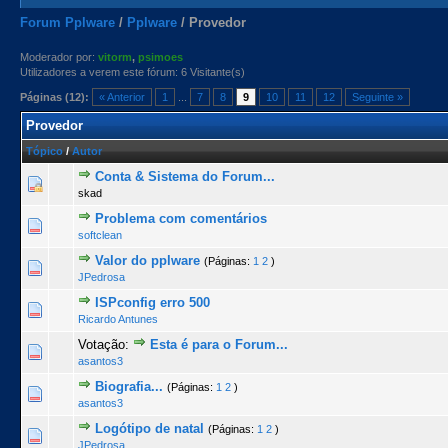
Forum Pplware
/
Pplware
/
Provedor
Moderador por:
vitorm
,
psimoes
Utilizadores a verem este fórum: 6 Visitante(s)
Páginas (12):
« Anterior
1
...
7
8
9
10
11
12
Seguinte »
Provedor
Tópico
/
Autor
Conta & Sistema do Forum...
0 Voto(s) - 0 de 5 na totalidade
1
2
3
4
5
skad
Problema com comentários
0 Voto(s) - 0 de 5 na totalidade
1
2
3
4
5
softclean
Valor do pplware
(Páginas:
1
2
)
0 Voto(s) - 0 de 5 na totalidade
1
2
3
4
5
JPedrosa
ISPconfig erro 500
0 Voto(s) - 0 de 5 na totalidade
1
2
3
4
5
Ricardo Antunes
Votação:
Esta é para o Forum...
0 Voto(s) - 0 de 5 na totalidade
1
2
3
4
5
asantos3
Biografia...
(Páginas:
1
2
)
1 Voto(s) - 5 de 5 na totalidade
1
2
3
4
5
asantos3
Logótipo de natal
(Páginas:
1
2
)
0 Voto(s) - 0 de 5 na totalidade
1
2
3
4
5
JPedrosa