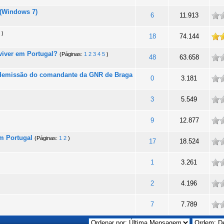
 (Windows 7)
ade
6
11.913
)
totalidade
18
74.144
viver em Portugal?
(Páginas:
1
2
3
4
5
)
ade
48
63.658
à demissão do comandante da GNR de Braga
ade
0
3.181
ade
3
5.549
ade
9
12.877
em Portugal
(Páginas:
1
2
)
ade
17
18.524
ade
1
3.261
ade
2
4.196
ade
7
7.789