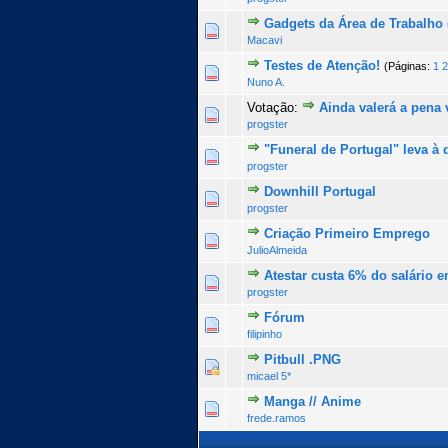
Gadgets da Área de Trabalho
0 Voto(s) - 0 de 5 na totalid
1
2
3
4
5
Macavi
Testes de Atenção!
(Páginas:
1
2
1 Voto(s) - 5 de 5 na 
1
2
3
4
5
Nuno A.
Votação:
Ainda valerá a pena 
0 Voto(s) - 0 de 5 na totalid
1
2
3
4
5
progster
"Funeral de Portugal" leva 
0 Voto(s) - 0 de 5 na totalid
1
2
3
4
5
progster
Downhill Portugal
0 Voto(s) - 0 de 5 na totalid
1
2
3
4
5
progster
Criação Primeiro Emprego
0 Voto(s) - 0 de 5 na totalid
1
2
3
4
5
JulioAlmeida
Atestar custa 6% do salário 
0 Voto(s) - 0 de 5 na totalid
1
2
3
4
5
progster
Fórum
0 Voto(s) - 0 de 5 na totalid
1
2
3
4
5
filipinho
Pitbull .PNG
0 Voto(s) - 0 de 5 na totalid
1
2
3
4
5
micael 5*
Manga // Anime
0 Voto(s) - 0 de 5 na totalid
1
2
3
4
5
frede.ramos