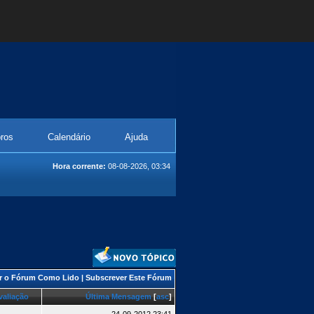
ros
Calendário
Ajuda
Hora corrente:
08-08-2026, 03:34
r o Fórum Como Lido
|
Subscrever Este Fórum
valiação
Última Mensagem
[
asc
]