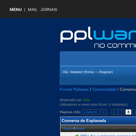
MENU
MAIL
JORNAIS
Olá, Visitante! (
Entrar
—
Registar
)
Forum Pplware
/
Comunidade
/
Convers
Moderador por:
Ana
Utilizadores a verem este fórum: 4 Visitante(s)
Páginas (34):
« Anterior
1
...
6
7
8
Conversa de Esplanada
Tópico
/
Autor