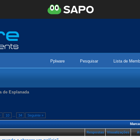
Pplware
Pesquisar
Lista de Memb
a de Esplanada
9
10
...
34
Seguinte »
Marca
Respostas
Visualizações
A