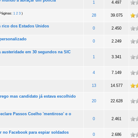
o mundo a abraçar um polícia”
ade
1
4.497
Páginas:
1
2
3
)
dade
28
39.075
is rico dos Estados Unidos
ade
0
2.450
personalizado
ade
0
2.249
a austeridade em 30 segundos na SIC
ade
1
3.341
ade
4
7.149
totalidade
13
14.577
rego mas candidato já estava escolhido
ade
20
22.628
declare Passos Coelho 'mentiroso' e o
ade
0
2.461
er no Facebook para espiar soldados
ade
0
2.686