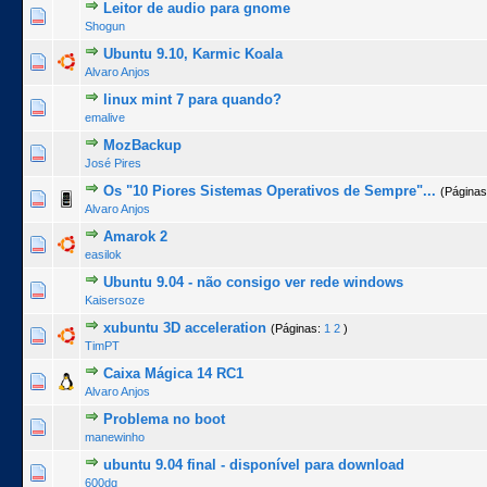
Leitor de audio para gnome
0 Voto(s) - 0 de 5 na totalidade
1
2
3
4
5
Shogun
Ubuntu 9.10, Karmic Koala
0 Voto(s) - 0 de 5 na totalidade
1
2
3
4
5
Alvaro Anjos
linux mint 7 para quando?
0 Voto(s) - 0 de 5 na totalidade
1
2
3
4
5
emalive
MozBackup
0 Voto(s) - 0 de 5 na totalidade
1
2
3
4
5
José Pires
Os "10 Piores Sistemas Operativos de Sempre"...
(Página
0 Voto(s) - 0 de 5 na totalidade
1
2
3
4
5
Alvaro Anjos
Amarok 2
0 Voto(s) - 0 de 5 na totalidade
1
2
3
4
5
easilok
Ubuntu 9.04 - não consigo ver rede windows
0 Voto(s) - 0 de 5 na totalidade
1
2
3
4
5
Kaisersoze
xubuntu 3D acceleration
(Páginas:
1
2
)
0 Voto(s) - 0 de 5 na totalidade
1
2
3
4
5
TimPT
Caixa Mágica 14 RC1
0 Voto(s) - 0 de 5 na totalidade
1
2
3
4
5
Alvaro Anjos
Problema no boot
0 Voto(s) - 0 de 5 na totalidade
1
2
3
4
5
manewinho
ubuntu 9.04 final - disponível para download
0 Voto(s) - 0 de 5 na totalidade
1
2
3
4
5
600dq