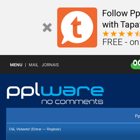
Follow P
with Tapa
FREE - on
MENU
MAIL
JORNAIS
Pp
Olá, Visitante! (
Entrar
—
Registar
)