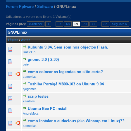
Forum Pplware
/
Software
/
GNU/Linux
Utilizadores a verem este fórum: 1 Visitante(s)
Páginas (82):
« Anterior
1
...
67
68
69
70
71
...
82
Seguinte »
GNU/Linux
Tópico
/
Autor
Kubuntu 9.04, Sem som nos objectos Flash.
0 Voto(s) - 0 de 5 na totalidade
1
2
3
4
5
RaCcOn
gnome 3.0 ( 2.30)
0 Voto(s) - 0 de 5 na totalidade
1
2
3
4
5
ozie
como colocar as legendas no sítio certo?
0 Voto(s) - 0 de 5 na totalidade
1
2
3
4
5
camexias
Toshiba Portégé M800-103 on Ubuntu 9.04
0 Voto(s) - 0 de 5 na totalidade
1
2
3
4
5
hjcgomes
scrip testes
0 Voto(s) - 0 de 5 na totalidade
1
2
3
4
5
kaarlitos
Ubuntu Eee PC install
0 Voto(s) - 0 de 5 na totalidade
1
2
3
4
5
AndreMota
como instalar o audacious (aka Winamp em Linux)??
0 Voto(s) - 0 de 5 na totalidade
1
2
3
4
5
camexias