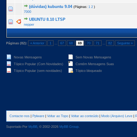
(dúvidas) kubuntu 9.04
(Páginas:
1
2
)
0 Voto(s) - 0 de 5 na totalidade
1
2
3
4
5
7000
UBUNTU 8.10 LTSP
0 Voto(s) - 0 de 5 na totalidade
1
2
3
4
5
nepper
Páginas (82):
« Anterior
1
...
67
68
69
70
71
...
82
Seguinte »
Novas Mensagens
Sem Novas Mensagens
Tópico Popular (Com Novidades)
Contém Mensagens Suas
Tópico Popular (sem novidades)
Tópico bloqueado
Contacte-nos
|
Pplware
|
Voltar ao Topo
|
Voltar ao conteúdo
|
Modo (Arquivo) Leve
|
R
Suportado Por
MyBB
, © 2002-2026
MyBB Group
.