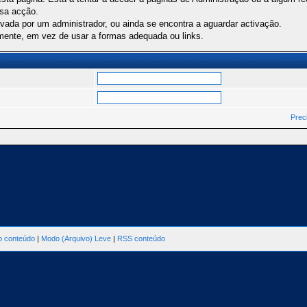
ssa acção.
ivada por um administrador, ou ainda se encontra a aguardar activação.
mente, em vez de usar a formas adequada ou links.
Prec
ao conteúdo
|
Modo (Arquivo) Leve
|
RSS conteúdo