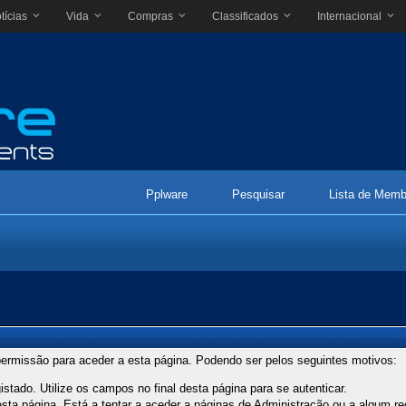
tícias
Vida
Compras
Classificados
Internacional
Pplware
Pesquisar
Lista de Memb
ermissão para aceder a esta página. Podendo ser pelos seguintes motivos:
stado. Utilize os campos no final desta página para se autenticar.
ta página. Está a tentar a aceder a páginas de Administração ou a algum re