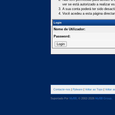
ver se está autorizado a realizar e
A sua conta poderá ter sido desact
Você acedeu a esta página directa
Login
Nome de Utilizador:
Password:
Contacte-nos
|
Pplware
|
Voltar ao Topo
|
Voltar 
Suportado Por
MyBB
, © 2002-2026
MyBB Group
.