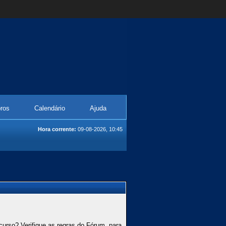
ros
Calendário
Ajuda
Hora corrente:
09-08-2026, 10:45
curso? Verifique as regras do Fórum, para