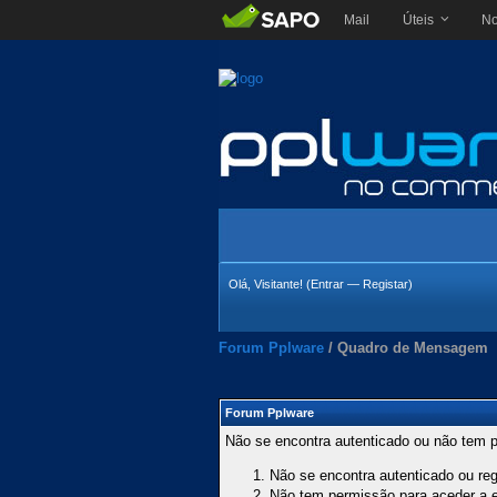
Mail
Úteis
No
Olá, Visitante! (
Entrar
—
Registar
)
Forum Pplware
/
Quadro de Mensagem
Forum Pplware
Não se encontra autenticado ou não tem p
Não se encontra autenticado ou regi
Não tem permissão para aceder a es