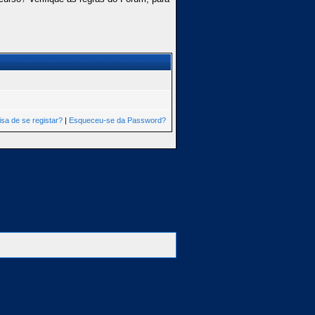
isa de se registar?
|
Esqueceu-se da Password?