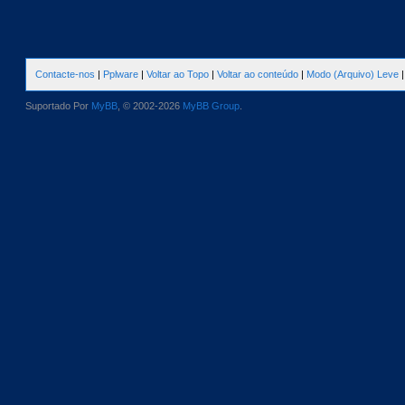
Contacte-nos
|
Pplware
|
Voltar ao Topo
|
Voltar ao conteúdo
|
Modo (Arquivo) Leve
Suportado Por
MyBB
, © 2002-2026
MyBB Group
.