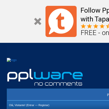
Mail
Úteis
Notícias
Vida
Compr
Follow P
with Tapa
FREE - on
P
Olá, Visitante! (
Entrar
—
Registar
)