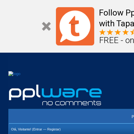
Mail
Úteis
Notícias
Vida
Compr
Follow P
with Tapa
FREE - on
P
Olá, Visitante! (
Entrar
—
Registar
)