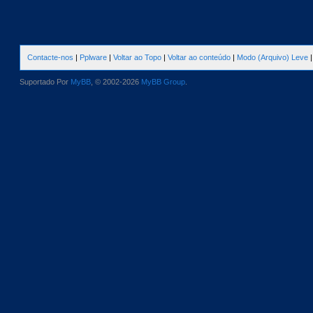
Contacte-nos
|
Pplware
|
Voltar ao Topo
|
Voltar ao conteúdo
|
Modo (Arquivo) Leve
Suportado Por
MyBB
, © 2002-2026
MyBB Group
.