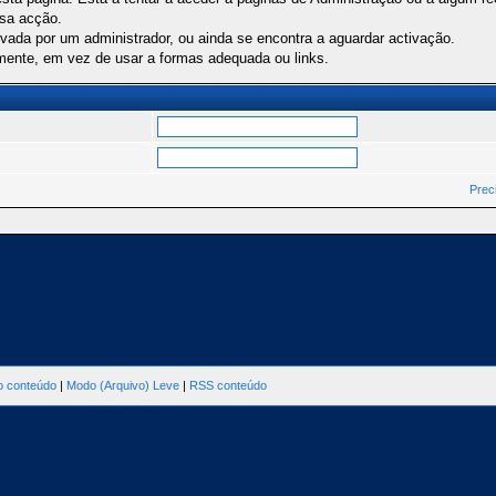
ssa acção.
ivada por um administrador, ou ainda se encontra a aguardar activação.
mente, em vez de usar a formas adequada ou links.
Prec
ao conteúdo
|
Modo (Arquivo) Leve
|
RSS conteúdo