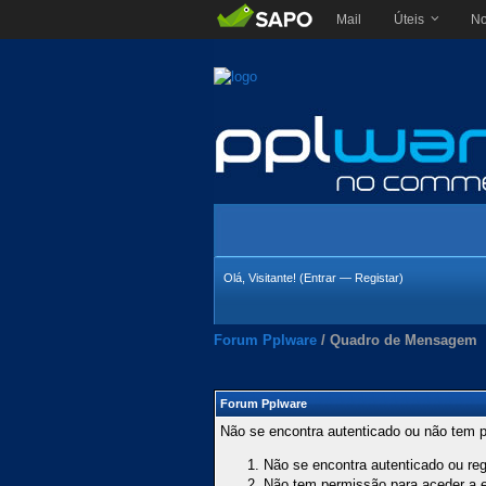
Mail
Úteis
No
Olá, Visitante! (
Entrar
—
Registar
)
Forum Pplware
/
Quadro de Mensagem
Forum Pplware
Não se encontra autenticado ou não tem p
Não se encontra autenticado ou regi
Não tem permissão para aceder a es