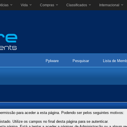
tícias
Vida
Compras
Classificados
Internacional
Pplware
Pesquisar
Lista de Memb
ermissão para aceder a esta página. Podendo ser pelos seguintes motivos:
stado. Utilize os campos no final desta página para se autenticar.
ta página. Está a tentar a aceder a páginas de Administração ou a algum re