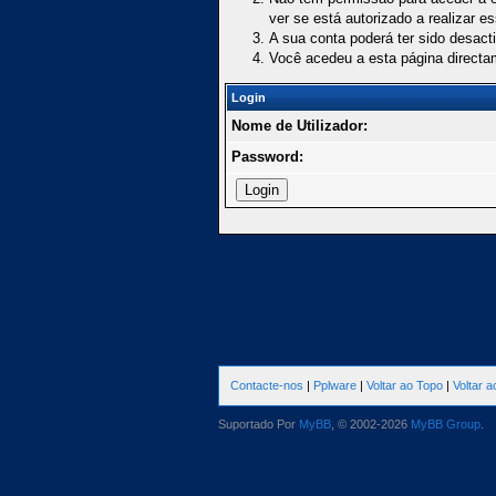
ver se está autorizado a realizar e
A sua conta poderá ter sido desact
Você acedeu a esta página directa
Login
Nome de Utilizador:
Password:
Contacte-nos
|
Pplware
|
Voltar ao Topo
|
Voltar 
Suportado Por
MyBB
, © 2002-2026
MyBB Group
.