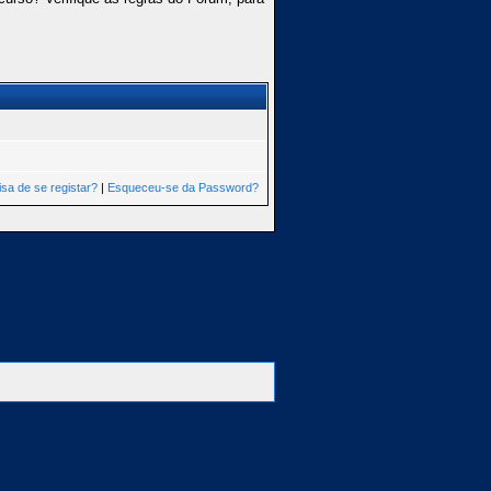
isa de se registar?
|
Esqueceu-se da Password?