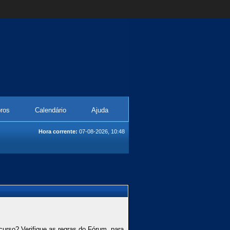
ros
Calendário
Ajuda
Hora corrente:
07-08-2026, 10:48
curso? Verifique as regras do Fórum, para