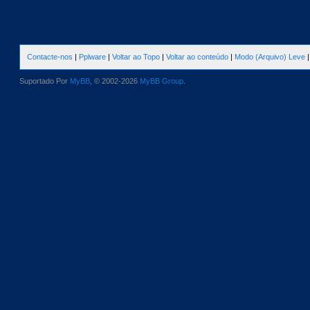
Contacte-nos
|
Pplware
|
Voltar ao Topo
|
Voltar ao conteúdo
|
Modo (Arquivo) Leve
Suportado Por
MyBB
, © 2002-2026
MyBB Group
.