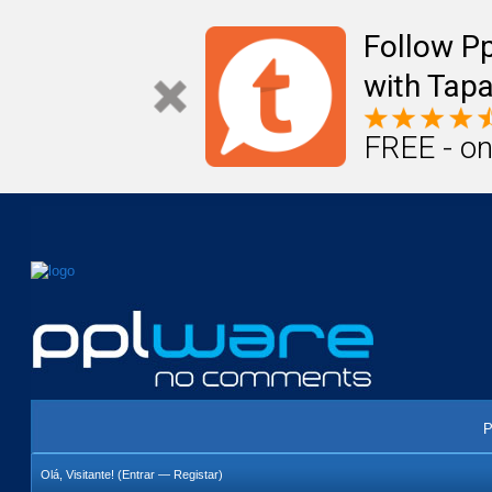
Mail
Úteis
Notícias
Vida
Compr
Follow P
with Tapa
FREE - on
P
Olá, Visitante! (
Entrar
—
Registar
)