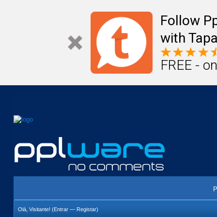
Mail
Úteis
Notícias
Vida
Compr
Follow P
with Tapa
FREE - on
P
Olá, Visitante! (
Entrar
—
Registar
)