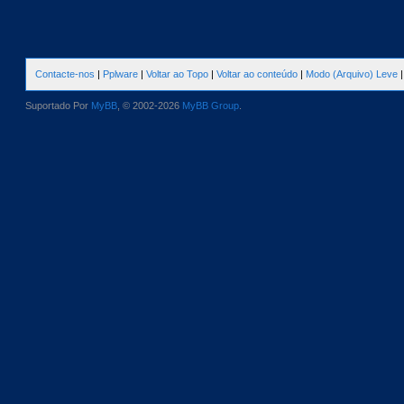
Contacte-nos
|
Pplware
|
Voltar ao Topo
|
Voltar ao conteúdo
|
Modo (Arquivo) Leve
Suportado Por
MyBB
, © 2002-2026
MyBB Group
.