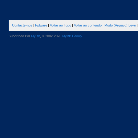
Contacte-nos
|
Pplware
|
Voltar ao Topo
|
Voltar ao conteúdo
|
Modo (Arquivo) Leve
Suportado Por
MyBB
, © 2002-2026
MyBB Group
.