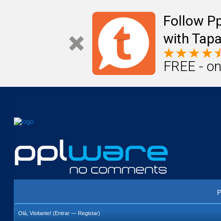
Mail
Úteis
Notícias
Vida
Compr
Follow P
with Tapa
FREE - on
P
Olá, Visitante! (
Entrar
—
Registar
)